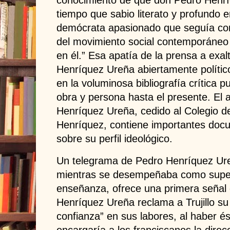
conocimiento de que don Pedro Henr
tiempo que sabio literato y profundo 
demócrata apasionado que seguía con
del movimiento social contemporáneo 
en él.” Esa apatía de la prensa a exal
Henríquez Ureña abiertamente político
en la voluminosa bibliografía crítica p
obra y persona hasta el presente. El 
Henríquez Ureña, cedido al Colegio de
Henríquez, contiene importantes docu
sobre su perfil ideológico.
Un telegrama de Pedro Henríquez Ureñ
mientras se desempeñaba como super
enseñanza, ofrece una primera señal
Henríquez Ureña reclama a Trujillo su
confianza” en sus labores, al haber é
encargaría a los franciscanos la direc