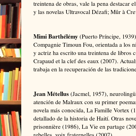
treintena de obras, vale la pena destacar 
y las novelas Ultravocal Dézafi; Mûr à Cre
Mimi Barthélémy
(Puerto Príncipe, 1939)
Compagnie Timoun Fou, orientada a los niñ
y actriz ha escrito una treintena de libr
Crapaud et la clef des eaux (2007). Actua
trabaja en la recuperación de las tradicione
Jean Métellus
(Jacmel, 1957), neurolingüi
atención de Malraux con su primer poemari
novela más conocida, La Famille Vortex (1
detallado de la historia de Haití. Otras no
prisonnière (1986), La Vie en partage (20
rebelles, voix fraternelles (2007)