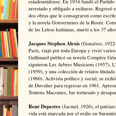
estadounidense. En 1934 fundó el Partido
arrestado y obligado a exiliarse. Regresó 
dos obras que le consagraron como escrit
y la novela Gouverneurs de la Rosée. Cons
de las Letras haitianas, murió a los 37 año
Jacques Stephen Alexis
(Gonaïves, 1922-
París, viajó por toda Europa y vivió vari
Gallimard publicó su novela Compère Génér
siguieron Les Arbres Musiciens (1957), L
(1959), y una colección de relatos titulad
(1960). Activista político y social, se exil
de Duvalier para regresar en 1961. Apresa
Tontons Macoutes, fue torturado y desapare
René Depestre
(Jacmel, 1926), el patriarca
vida está marcada por el exilio en Suramé