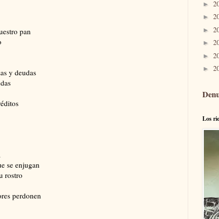
2
►
2
►
2
►
uestro pan
o
2
►
2
►
2
►
as y deudas
udas
Denu
éditos
Los ri
a
e se enjugan
u rostro
ores perdonen