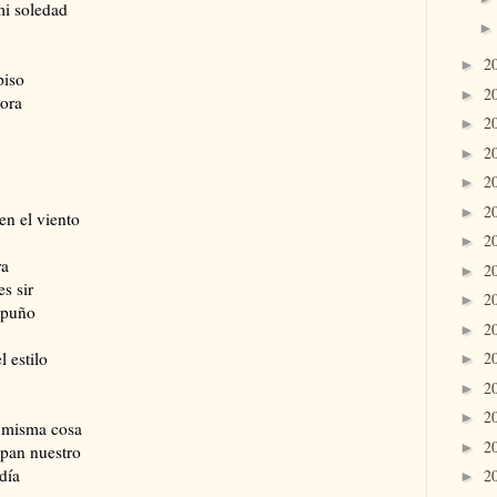
mi soledad
2
►
piso
2
►
nora
2
►
2
►
2
►
2
►
en el viento
2
►
ra
2
►
s sir
2
►
 puño
2
►
l estilo
2
►
2
►
2
►
 misma cosa
2
►
 pan nuestro
día
2
►