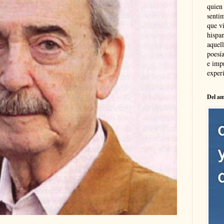
quien
sentim
que vi
hispa
aquel
poesía
e imp
experi
Del am