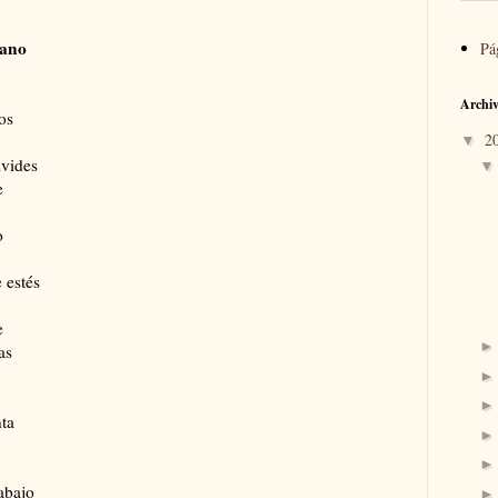
cano
Pá
Archiv
os
2
▼
lvides
e
o
 estés
e
as
nta
abajo