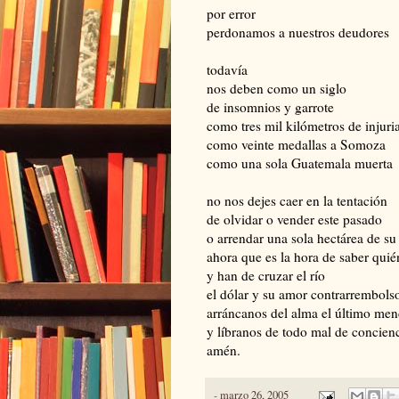
por error
perdonamos a nuestros deudores
todavía
nos deben como un siglo
de insomnios y garrote
como tres mil kilómetros de injuri
como veinte medallas a Somoza
como una sola Guatemala muerta
no nos dejes caer en la tentación
de olvidar o vender este pasado
o arrendar una sola hectárea de su
ahora que es la hora de saber qui
y han de cruzar el río
el dólar y su amor contrarrembols
arráncanos del alma el último me
y líbranos de todo mal de concien
amén.
-
marzo 26, 2005