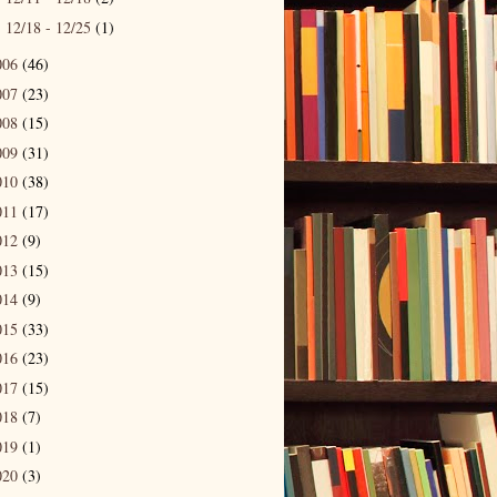
12/18 - 12/25
(1)
►
006
(46)
007
(23)
008
(15)
009
(31)
010
(38)
011
(17)
012
(9)
013
(15)
014
(9)
015
(33)
016
(23)
017
(15)
018
(7)
019
(1)
020
(3)