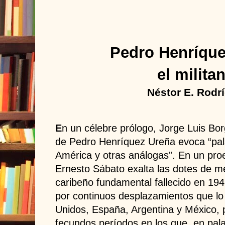
Pedro Henríque
el milita
Néstor E. Rodr
E
n un célebre prólogo, Jorge Luis Bo
de Pedro Henríquez Ureña evoca “pa
América y otras análogas”. En un pr
Ernesto Sábato exalta las dotes de me
caribeño fundamental fallecido en 19
por continuos desplazamientos que lo
Unidos, España, Argentina y México, 
fecundos períodos en los que, en pala