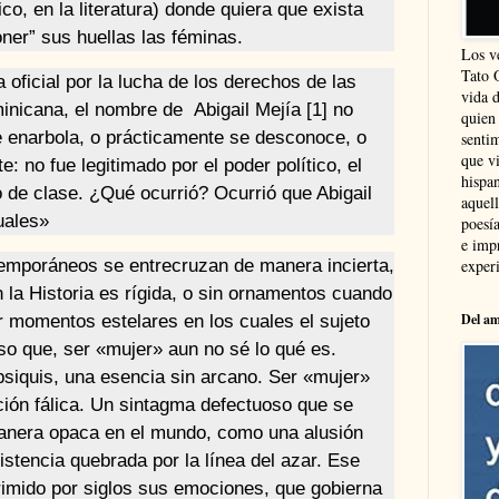
ico, en la literatura) donde quiera que exista
oner” sus huellas las féminas.
Los v
Tato 
 oficial por la lucha de los derechos de las
vida 
inicana, el nombre de Abigail Mejía [1] no
quien
e enarbola, o prácticamente se desconoce, o
sentim
que vi
: no fue legitimado por el poder político, el
hispa
o de clase. ¿Qué ocurrió? Ocurrió que Abigail
aquel
uales»
poesía
e imp
experi
temporáneos se entrecruzan de manera incierta,
 la Historia es rígida, o sin ornamentos cuando
Del am
ir momentos estelares en los cuales el sujeto
so que, ser «mujer» aun no sé lo qué es.
psiquis, una esencia sin arcano. Ser «mujer»
ión fálica. Un sintagma defectuoso que se
anera opaca en el mundo, como una alusión
istencia quebrada por la línea del azar. Ese
imido por siglos sus emociones, que gobierna