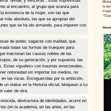
 lema “divide, y vencerás”. Esas imprevistas
Histor
la épo
nte al encuentro, al grupo que avanza para
Cóndo
la existencia de la mujer, son las que
“Tiem
ual más absoluta, las que se apropian del
unes que se ha ido armando, para imponer con
Ideari
iosas de poder, sagaces con maldad, que
erada todas las formas de trueques para
que traicionan las causas nobles de las
grupos, de su generación, y por supuesto, las
s. Estas «iguales» con traumas emocionales,
ener notoriedad sin importar los medios, no
 en las rocas. Enceguecidas por la ambición,
de un status en la Historia oficial, bloquean a su
l valer de otra.
onocida, destructora de identidades, ocurre en
ios (en la academia, en las artes, en las