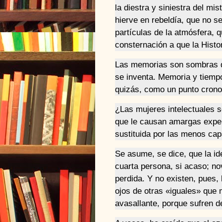
la diestra y siniestra del mi
hierve en rebeldía, que no s
partículas de la atmósfera, 
consternación a que la Histor
Las memorias son sombras qu
se inventa. Memoria y tiempo
quizás, como un punto cronol
¿Las mujeres intelectuales s
que le causan amargas exper
sustituida por las menos ca
Se asume, se dice, que la i
cuarta persona, si acaso; no
perdida. Y no existen, pues,
ojos de otras «iguales» que 
avasallante, porque sufren de