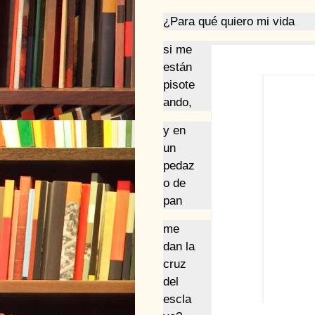
¿Para qué quiero mi vida
si me
están
pisote
ando,
y en
un
pedaz
o de
pan
me
dan la
cruz
del
escla
Abigail Mej