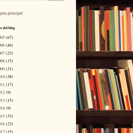
gina principal
o del blog
005
(67)
006
(46)
007
(23)
008
(15)
009
(31)
010
(38)
011
(17)
012
(9)
013
(15)
014
(9)
015
(33)
016
(23)
017
(15)