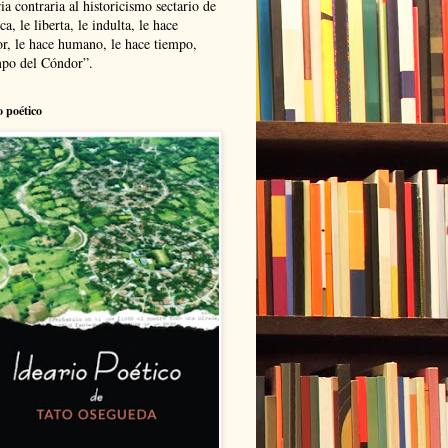
ia contraria al historicismo sectario de
ca, le liberta, le indulta, le hace
r, le hace humano, le hace tiempo,
po del Cóndor”.
o poético