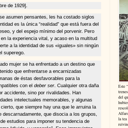
bre de 1929].
e se asumen pensantes, les ha costado siglos
entidad es la única “realidad” que está fuera del
eseo, y del espejo mínimo del porvenir. Pero
 en la experiencia vital, y acaso en la multitud
erte a la identidad de sus «iguales» sin ningún
el superego.
nado mujer se ha enfrentado a un destino que
 tenido que enfrentarse a encarnizadas
anas de éstas desfavorables para la
mpatibles con el
deber ser
. Cualquier otra daña
Este 
trenes
r accidente, sino por rivalidades. Han
del q
lidades intelectuales memorables, y algunas
hubie
s cierto, que siempre hay una que le arruina la
resco
Alfaro
gue descarnadamente, que disocia a los grupos,
la tea
 de estudios para imponer su tendencia de
reivi