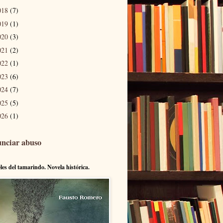
018
(7)
019
(1)
020
(3)
021
(2)
022
(1)
023
(6)
024
(7)
025
(5)
026
(1)
nciar abuso
eles del tamarindo. Novela histórica.