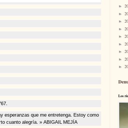
jo Abel Fernández. Santo Domingo, 1939
2
►
2
►
2
►
inRead
invented by Teads
2
►
2
►
2
►
2
►
2
►
2
►
Denu
Los ri
767
.
hay esperanzas que me entretenga. Estoy como
rto cuanto alegría. »
ABIGAIL MEJÍA