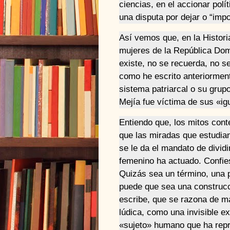
ciencias, en el accionar polít
una disputa por dejar o “imp
Así vemos que, en la Historia
mujeres de la República Dom
existe, no se recuerda, no s
como he escrito anteriormente
sistema patriarcal o su grup
Mejía fue víctima de sus «ig
Entiendo que, los mitos con
que las miradas que estudian
se le da el mandato de divid
femenino ha actuado. Confie
Quizás sea un término, una 
puede que sea una construcc
escribe, que se razona de m
lúdica, como una invisible ex
«sujeto» humano que ha repr