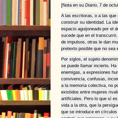
[Nota en su
Diario
,
7 de octu
A las escritoras, o a las qu
construir su identidad. La id
espacio aguijoneado por el d
sucede que en el transcurrir,
de impulsos, otras le dan mu
pretexto posible que no sea 
Por siglos, el sujeto denomi
se puede llamar incierto. Ha
enemigas, a expresiones hum
convivencia, confusas, inco
a la memoria colectiva, no po
existidos entre mujeres riva
artificiales. Pero lo que sí e
vida a la otra, que la persi
que se introduce en círculos