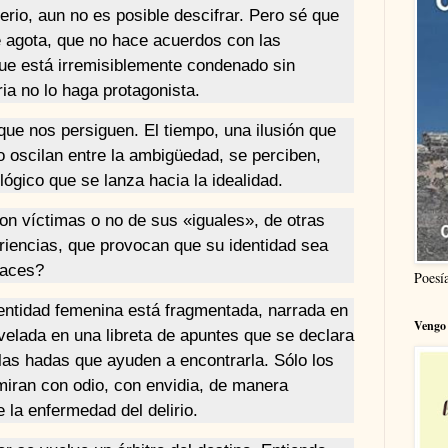
sterio, aun no es posible descifrar. Pero sé que
e agota, que no hace acuerdos con las
que está irremisiblemente condenado sin
ia no lo haga protagonista.
e nos persiguen. El tiempo, una ilusión que
 oscilan entre la ambigüedad, se perciben,
ógico que se lanza hacia la idealidad.
on víctimas o no de sus «iguales», de otras
iencias, que provocan que su identidad sea
paces?
Poesí
dentidad femenina está fragmentada, narrada en
Vengo 
velada en una libreta de apuntes que se declara
 las hadas que ayuden a encontrarla. Sólo los
miran con odio, con envidia, de manera
 la enfermedad del delirio.