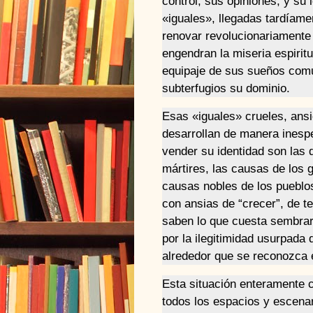
control, sus opiniones, y su
«iguales», llegadas tardíame
renovar revolucionariamente 
engendran la miseria espirit
equipaje de sus sueños com
subterfugios su dominio.
Esas «iguales» crueles, ans
desarrollan de manera inesp
vender su identidad son las 
mártires, las causas de los 
causas nobles de los pueblo
con ansias de “crecer”, de t
saben lo que cuesta sembrar
por la ilegitimidad usurpada 
alrededor que se reconozca e
Esta situación enteramente c
todos los espacios y escenar