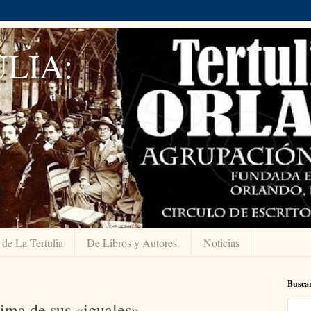
LIA:
 de La Tertulia
De Libros y Autores.
Noticias
Buscar
tima de sus «iguales»