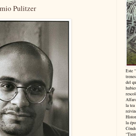
mio Pulitzer
Este 
trenes
del q
hubie
resco
Alfaro
la tea
reivi
Histor
la épo
Cóndo
“Tiem