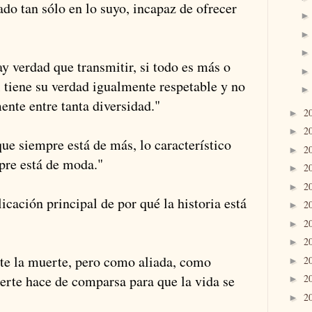
ado tan sólo en lo suyo, incapaz de ofrecer
y verdad que transmitir, si todo es más o
 tiene su verdad igualmente respetable y no
ente entre tanta diversidad."
2
►
2
►
que siempre está de más, lo característico
2
►
pre está de moda."
2
►
2
►
icación principal de por qué la historia está
2
►
2
►
2
►
ente la muerte, pero como aliada, como
2
►
erte hace de comparsa para que la vida se
2
►
2
►