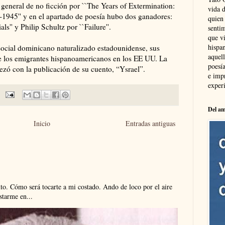
general de no ficción por ``The Years of Extermination:
vida 
1945'' y en el apartado de poesía hubo dos ganadores:
quien
s'' y Philip Schultz por ``Failure''.
sentim
que vi
hispa
a social dominicano naturalizado estadounidense, sus
aquel
 de los emigrantes hispanoamericanos en los EE UU. La
poesía
ezó con la publicación de su cuento, “Ysrael”.
e imp
experi
Del am
Inicio
Entradas antiguas
. Cómo será tocarte a mi costado. Ando de loco por el aire
tarme en...