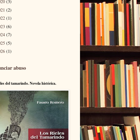
020
(3)
021
(2)
022
(1)
023
(6)
024
(7)
025
(5)
026
(1)
nciar abuso
eles del tamarindo. Novela histórica.