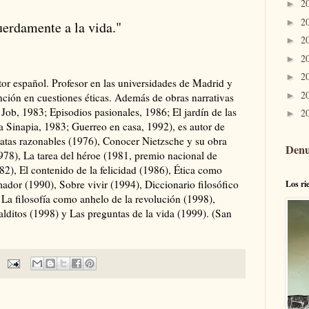
2
►
2
►
erdamente a la vida."
2
►
2
►
2
►
tor español. Profesor en las universidades de Madrid y
2
►
nción en cuestiones éticas. Además de obras narrativas
Job, 1983; Episodios pasionales, 1986; El jardín de las
2
►
a Sinapia, 1983; Guerreo en casa, 1992), es autor de
tatas razonables (1976), Conocer Nietzsche y su obra
Denu
978), La tarea del héroe (1981, premio nacional de
1982), El contenido de la felicidad (1986), Ética como
ador (1990), Sobre vivir (1994), Diccionario filosófico
Los ri
 La filosofía como anhelo de la revolución (1998),
lditos (1998) y Las preguntas de la vida (1999). (San