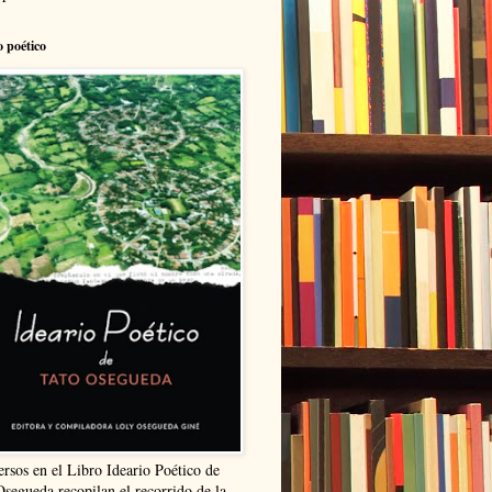
o poético
ersos en el Libro Ideario Poético de
Osegueda recopilan el recorrido de la