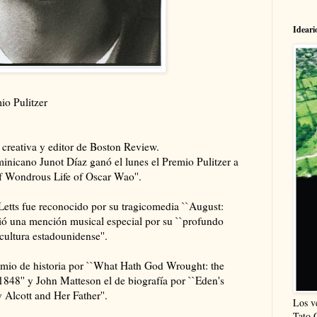
Ideari
o Pulitzer
a creativa y editor de Boston Review.
icano Junot Díaz ganó el lunes el Premio Pulitzer a
ef Wondrous Life of Oscar Wao''.
Letts fue reconocido por su tragicomedia ``August:
ió una mención musical especial por su ``profundo
cultura estadounidense''.
emio de historia por ``What Hath God Wrought: the
848'' y John Matteson el de biografía por ``Eden's
Alcott and Her Father''.
Los v
Tato 