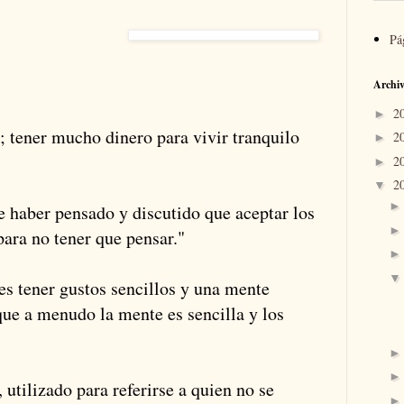
Pá
Archiv
2
►
; tener mucho dinero para vivir tranquilo
2
►
2
►
2
▼
e haber pensado y discutido que aceptar los
para no tener que pensar."
 es tener gustos sencillos y una mente
ue a menudo la mente es sencilla y los
, utilizado para referirse a quien no se