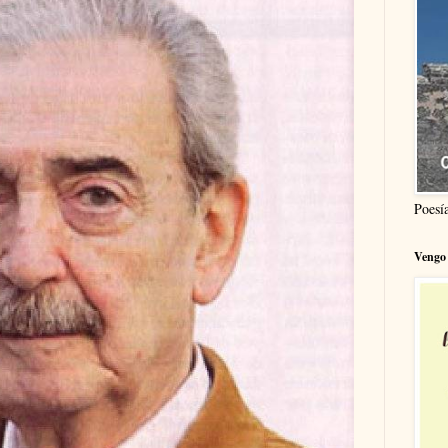
Poesí
Vengo 