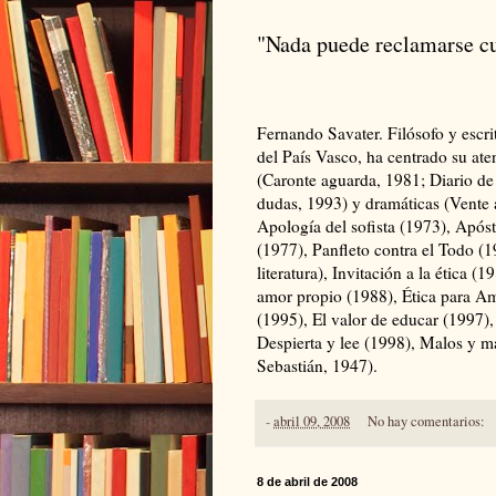
"Nada puede reclamarse cu
Fernando Savater. Filósofo y escri
del País Vasco, ha centrado su ate
(Caronte aguarda, 1981; Diario de 
dudas, 1993) y dramáticas (Vente 
Apología del sofista (1973), Após
(1977), Panfleto contra el Todo (1
literatura), Invitación a la ética (
amor propio (1988), Ética para Am
(1995), El valor de educar (1997),
Despierta y lee (1998), Malos y ma
Sebastián, 1947).
-
abril 09, 2008
No hay comentarios:
8 de abril de 2008