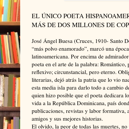
EL ÚNICO POETA HISPANOAME
MÁS DE DOS MILLONES DE COP
José Ángel Buesa (Cruces, 1910- Santo D
“más polvo enamorado”, marcó una época en
latinoamericana. Por encima de admiradore
poeta en el arte de la palabra: Romántico, 
reflexivo; circunstancial, pero eterno. Obl
literarias, dejó atrás la patria que lo vio n
esta media isla para darlo todo a cambio d
quien hizo posible que el poeta dedicara l
vida a la República Dominicana, país dond
publicaciones, revistas y labor formativa,
amigos y sus mejores historias.
El olvido, la peor de todas las muertes, no