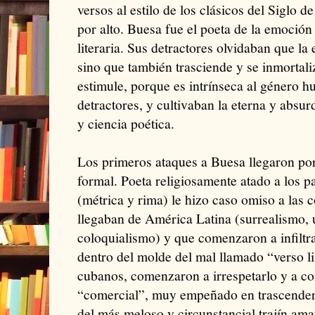
versos al estilo de los clásicos del Siglo 
por alto. Buesa fue el poeta de la emoción 
literaria. Sus detractores olvidaban que la
sino que también trasciende y se inmortali
estimule, porque es intrínseca al género h
detractores, y cultivaban la eterna y absu
y ciencia poética.
Los primeros ataques a Buesa llegaron por 
formal. Poeta religiosamente atado a los p
(métrica y rima) le hizo caso omiso a las 
llegaban de América Latina (surrealismo, 
coloquialismo) y que comenzaron a infiltrar
dentro del molde del mal llamado “verso l
cubanos, comenzaron a irrespetarlo y a c
“comercial”, muy empeñado en trascender 
del más meloso y circunstancial trajín ama