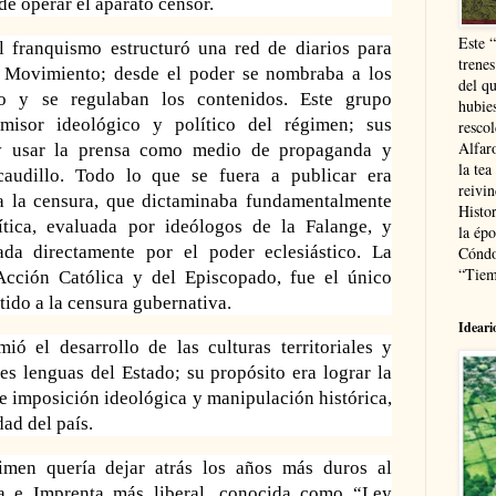
de operar el aparato censor.
Este 
l franquismo estructuró una red de diarios para
trenes
l Movimiento; desde el poder se nombraba a los
del q
co y se regulaban los contenidos. Este grupo
hubie
smisor ideológico y
político del régimen; sus
resco
Alfaro
 y
usar la prensa como medio de propaganda y
la tea
caudillo. Todo lo que se fuera a
publicar era
reivi
a la censura,
que dictaminaba fundamentalmente
Histor
ítica, evaluada por ideólogos de la Falange, y
la épo
ada directamente por el poder eclesiástico. La
Cóndo
“Tiem
Ac
ción Católica y del Episcopado, fue el único
tido a la censura gubernativa.
Ideari
ió el desarrollo de las culturas territoriales y
tes lenguas del Estado; su propósito era lograr la
de imposición ideológica y manipulación
histórica,
dad del país.
imen quería dejar atrás
los años más duros al
a e Imprenta
más liberal, conocida como “Ley