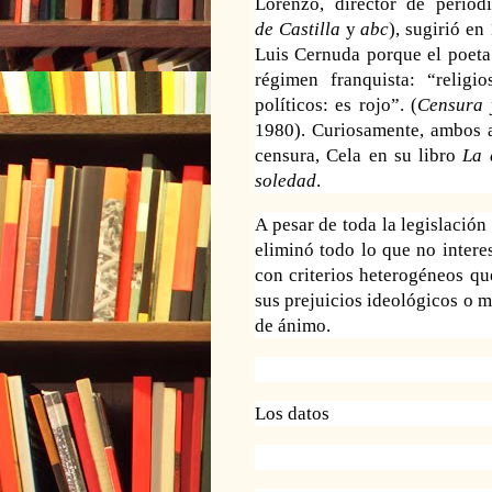
Lorenzo, director de periód
de
Castilla
y
abc
), sugirió e
Luis Cernuda porque el poeta 
régimen franquista: “religi
políticos: es rojo”. (
Censura 
1980). Curiosamente, ambos a
censura, Cela en su libro
La 
soledad
.
A pesar de toda la legislación 
eliminó todo lo que no intere
con criterios heterogéneos q
sus prejuicios ideológi
cos
o m
de ánimo.
Los datos