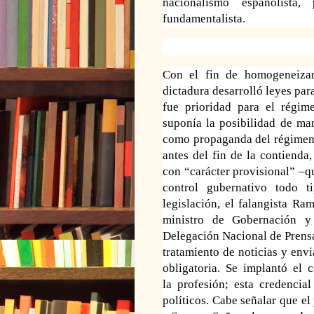
nacionalismo españolista, 
fundamentalista.
Con el fin de homogeneizar 
dictadura desarrolló
leyes par
fue prioridad para el régi
suponía la posibilidad de ma
como propag
anda del régimen
antes del fin de la contiend
con “carácter provisional” –q
control
gubernativo todo t
legislación, el falangista R
ministro de Gobernación y 
Delegación Nacional de Prensa
tratamien
to de noticias y env
obligatoria. Se implantó el 
la
profesión; esta credencia
políticos. Cabe señalar que e