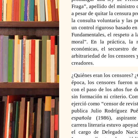
Fraga”, apellido del ministro
a pesar de quitar la censura pr
la consulta voluntaria y las 
un control riguroso basado en 
Fundamentales, el respeto a l
moral”. En la práctica, la 
económicas, el secuestro de
arbitrariedad de los censores
creadores.
¿Quiénes eran los censores? ¿
época, los censores fueron u
con el paso de los años fue 
sin formación ni criterio. Co
ejerció como “censor de revis
publica Julio Rodríguez Pu
española
(1986), aspirante
carrera
literaria estuvo apoya
el cargo de Delegado Nacio