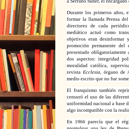
a Serrano Suñer, el encargado 
Durante los primeros años, e
formar la llamada Prensa de
directores de cada periódi
mediático actuó como tran
objetivos eran desinformar
promoción permanente del 
presentado obligatoriamente 
dos aspectos: integridad pol
moralidad católica, supervis
revista
Ecclesia
, órgano de 
medio escri
to que no fue some
El franquismo también reprim
censuró el uso de las diferen
uniformidad
nacional a base 
algo incompatible con la reali
En 1966 parecía que el rég
promulgar una ley de Prens