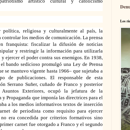
patriotismo artístico cultural y catolicismo
Denu
Los ri
política, religiosa
y culturalmente al país, la
a controlar los medios de comunicación. La prensa
men
franquista: fiscalizar la difusión de no
ticias
nipu
lar y restringir la información para utilizarla
 y ejercer
el poder contra sus enemigos. En 1938,
a, el bando sedicioso promulgó una Ley de Prensa
ue se mantuvo vigente hasta 1966– que sujetaba a
ipo de publicaciones.
El responsable de esta
amón Serrano Suñer, cuñado de Franco y posterior
Asuntos Exteriores, ocupó la jefatura de la
 y Propaganda que imponía las directrices para el
iaba a los medios informa
tivos textos de
inserción
carnet de
periodista como requisito para ejercer
l no era concedida por criterios formativos sino
l primer carnet fue otorgado a Franco y el segundo