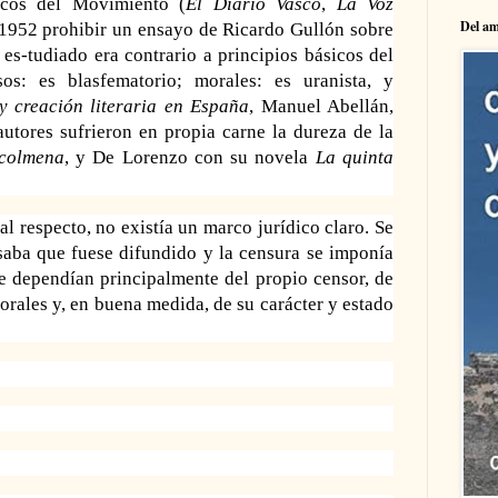
icos del Movimiento (
El Diario Vasco
,
La Voz
Del am
n 1952 prohibir un ensayo de
Ricardo Gullón sobre
es-tudiado era contrario a principios básicos del
osos: es blasfematorio; morales: es
uranista, y
y creación literaria
en España
, Manuel Abellán,
utores sufrieron en propia carne la dureza de la
colmena
, y De Lorenzo con su novela
La quinta
al respecto, no existía un marco jurídico claro. Se
saba que fuese difundido y la censura se imponía
ue dependían principalmente del
propio censor, de
orales y, en buena medida, de su carácter y es
tado