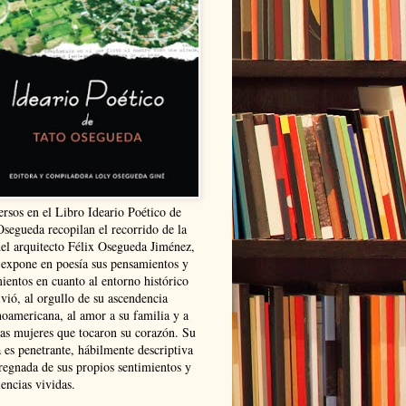
ersos en el Libro Ideario Poético de
Osegueda recopilan el recorrido de la
del arquitecto Félix Osegueda Jiménez,
 expone en poesía sus pensamientos y
ientos en cuanto al entorno histórico
vió, al orgullo de su ascendencia
noamericana, al amor a su familia y a
las mujeres que tocaron su corazón. Su
 es penetrante, hábilmente descriptiva
regnada de sus propios sentimientos y
encias vividas.