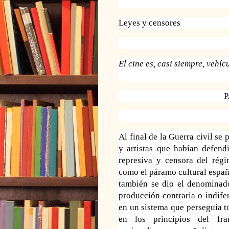
Leyes y censores
El cine es, casi siempre, vehí
P
A
l final de la Guerra civil se
y artistas que habían defendi
represiva y censora del régi
como el páramo cultural españo
también se dio el denominado
producción contraria o indifer
en un sistema que perseguía to
en los principios del fran