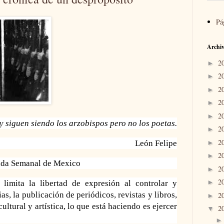
Pá
Archiv
2
►
2
►
2
►
2
►
2
►
 siguen siendo los arzobispos pero no los poetas.
2
►
2
►
León Felipe
2
►
ada Semanal de Mexico
2
►
2
►
limita la libertad de expresión al controlar y
as, la publicación de periódicos, revistas y libros,
2
►
ultural y artística, lo que está haciendo es ejercer
2
▼