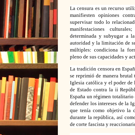
La censura es un recurso utili
manifiesten opiniones cont
supervisar todo lo relacionad
manifestaciones culturale
determinada y subyugar a la
autoridad y la limitación de 
múltiples: condiciona la
for
pleno
de sus capacidades y act
La tradición censora en Españ
se reprimió de manera brutal 
Iglesia católica y el poder de
de Estado contra la
ii
Repúbli
España un régimen totalitario
defender los intereses de la I
que tenía como objetivo la d
durante la república, así com
de corte fascista y reaccionari