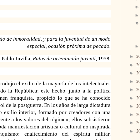
culo de inmoralidad, y para la juventud de un modo
especial, ocasión próxima de pecado.
2
►
. Pablo Juvilla
, Rutas de orientación juvenil,
1958
.
2
►
2
►
2
►
 produjo el exilio de la mayoría de los intelectuales
2
►
do la República; este hecho, junto a la política
2
men franquista, propició lo que se ha conocido
►
l de la postguerra. En los años de larga dictadura
2
►
 exilio interior, formado por creadores con una
2
►
ente a los valores del régimen; ellos subsistieron
2
►
da manifestación artística o cultural no inspirada
2
►
quismo: enaltecimiento del espíritu militar,