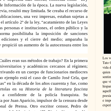
 de Información de la época. La nueva legislación,
evia, resultó muy limitada. Se creaba el recurso de
publicaciones, una vez impresas, estaban sujetas a
el artículo 2º de la ley, “acatamiento de las Leyes
as personas e instituciones, el orden público y la
norma posibilitaba la imposición de sanciones
 ediciones y el cierre del medio; amparaba la
 y propició un aumento de la autocensura entre los
Los v
Cuáles eran sus métodos de trabajo? En la primera
Tato 
niversitarios y académicos cercanos al régimen;
vida 
derivando en un cuerpo de funcionarios mediocres
quien
sentim
mo ejemplo está el caso de Camilo José Cela, que
que vi
tas” en la década de los años cuarenta y fue, como
hispa
értolas en su
Historia de la literatura fascista
aquel
 a confidente de la policía franquista. Su
poesía
e imp
da por Juan Aparicio, impulsor de
la censura desde
experi
nal de Prensa. Otro escritor censor, Pedro de