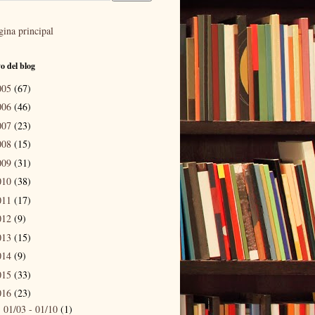
gina principal
o del blog
005
(67)
006
(46)
007
(23)
008
(15)
009
(31)
010
(38)
011
(17)
012
(9)
013
(15)
014
(9)
015
(33)
016
(23)
01/03 - 01/10
(1)
►