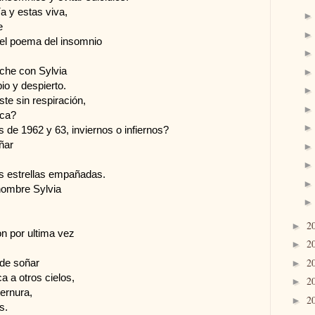
ía y estas viva,
te
 el poema del insomnio
oche con Sylvia
bio y despierto.
ste sin respiración,
ica?
s de 1962 y 63, inviernos o infiernos?
oñar
as estrellas empañadas.
 nombre Sylvia
2
►
on por ultima vez
2
►
2
 de soñar
►
ica a otros cielos,
2
►
 ternura,
2
►
s.