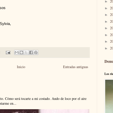
2
►
2
rsos
►
2
►
2
►
Sylvia,
2
►
2
►
2
►
2
►
:
Denu
Inicio
Entradas antiguas
Los ri
. Cómo será tocarte a mi costado. Ando de loco por el aire
tarme en...