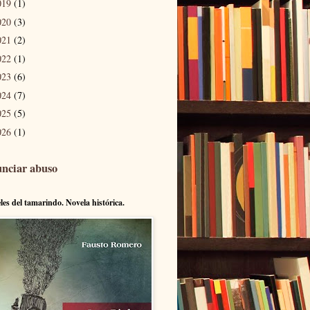
019
(1)
020
(3)
021
(2)
022
(1)
023
(6)
024
(7)
025
(5)
026
(1)
nciar abuso
eles del tamarindo. Novela histórica.