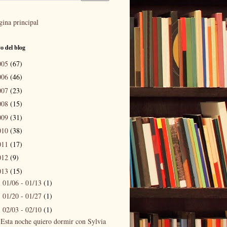
gina principal
o del blog
005
(67)
006
(46)
007
(23)
008
(15)
009
(31)
010
(38)
011
(17)
012
(9)
013
(15)
01/06 - 01/13
(1)
►
01/20 - 01/27
(1)
►
02/03 - 02/10
(1)
▼
Esta noche quiero dormir con Sylvia