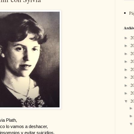
Pá
Archiv
2
►
2
►
2
►
2
►
2
►
2
►
2
►
2
►
2
▼
via Plath,
co lo vamos a deshacer,
nsomnios y evitar suicidios.