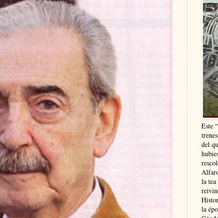
Este 
trenes
del q
hubie
resco
Alfaro
la tea
reivi
Histor
la épo