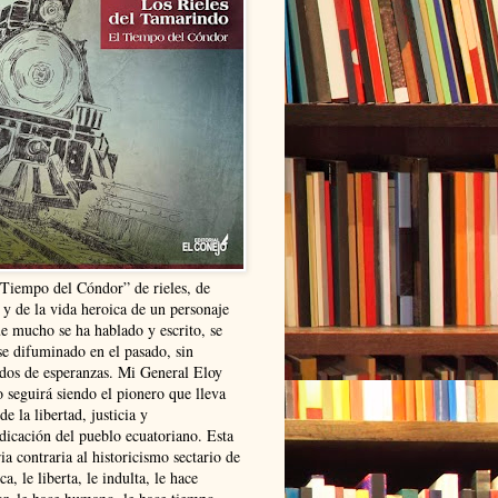
“Tiempo del Cóndor” de rieles, de
 y de la vida heroica de un personaje
ue mucho se ha hablado y escrito, se
se difuminado en el pasado, sin
ldos de esperanzas. Mi General Eloy
 seguirá siendo el pionero que lleva
 de la libertad, justicia y
ndicación del pueblo ecuatoriano. Esta
ia contraria al historicismo sectario de
ca, le liberta, le indulta, le hace