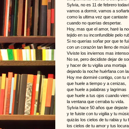
Sylvia, no es 11 de febrero todav
vamos a dormir, vamos a soñar
como la ultima vez que cantaste
cuando no querías despertar.
Hoy, mas que el amor, haré la n
tejido en su inconfundible pelo ru
Si no querías soñar por que te fui
con un corazón tan lleno de mús
Viviste los inviernos mas intenso
No se, pero decidiste dejar de s
y hacer de tu vigilia una mortaja
dejando la noche huérfana con l
Hoy me dormiré contigo, con tu
que huele a tiempo y a cenizas,
que huele a palabras y lagrimas
que huele a tus ojos cuando vier
la ventana que cerraba tu vida.
Sylvia hace 50 años que dejaste
y te fuiste con tu vigilia y tu mús
quizás los cielos de tu rabia y tu
los cielos de tu amor y tus locura