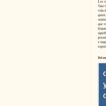
Los v
Tato 
vida 
quien
sentim
que vi
hispa
aquel
poesía
e imp
experi
Del am