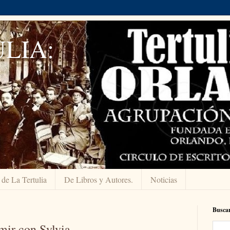
LIA:
 de La Tertulia
De Libros y Autores.
Noticias
Buscar
mir con Sylvia