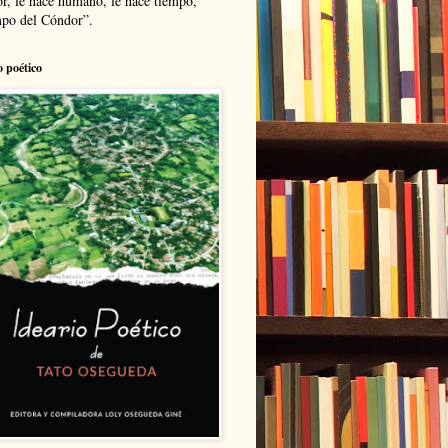
r, le hace humano, le hace tiempo,
po del Cóndor”.
o poético