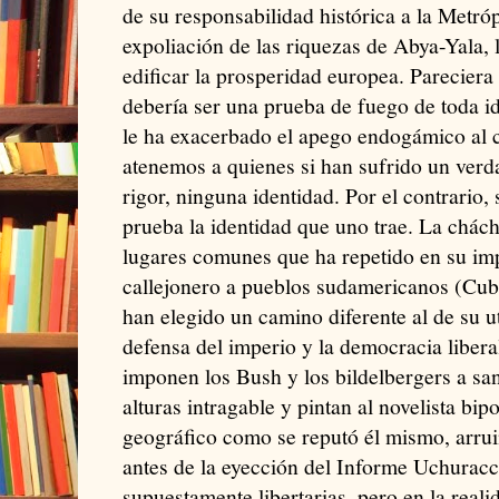
de su responsabilidad histórica a la Metró
expoliación de las riquezas de Abya-Yala, 
edificar la prosperidad europea. Pareciera 
debería ser una prueba de fuego de toda i
le ha exacerbado el apego endogámico al c
atenemos a quienes si han sufrido un verda
rigor, ninguna identidad. Por el contrario
prueba la identidad que uno trae. La chách
lugares comunes que ha repetido en su imp
callejonero a pueblos sudamericanos (Cub
han elegido un camino diferente al de su u
defensa del imperio y la democracia liber
imponen los Bush y los bildelbergers a san
alturas intragable y pintan al novelista bi
geográfico como se reputó él mismo, arr
antes de la eyección del Informe Uchuracc
supuestamente libertarias, pero en la real