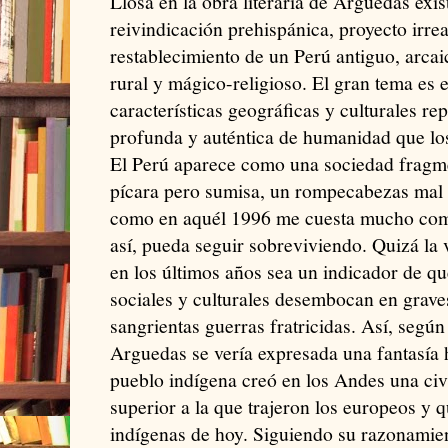
Llosa en la obra literaria de Arguedas exis
reivindicación prehispánica, proyecto irreal
restablecimiento de un Perú antiguo, arcaico
rural y mágico-religioso. El gran tema es
características geográficas y culturales r
profunda y auténtica de humanidad que los 
El Perú aparece como una sociedad fragmen
pícara pero sumisa, un rompecabezas mal
como en aquél 1996 me cuesta mucho co
así, pueda seguir sobreviviendo. Quizá la 
en los últimos años sea un indicador de qu
sociales y culturales desembocan en grave
sangrientas guerras fratricidas. Así, según
Arguedas se vería expresada una fantasía h
pueblo indígena creó en los Andes una ci
superior a la que trajeron los europeos y q
indígenas de hoy. Siguiendo su razonamie