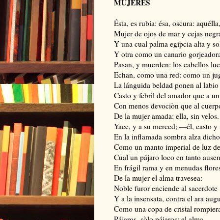
MUJERES
Ésta, es rubia: ésa, oscura: aquélla
Mujer de ojos de mar y cejas negr
Y una cual palma egipcia alta y s
Y otra como un canario gorjeador
Pasan, y muerden: los cabellos lu
Echan, como una red: como un ju
La lánguida beldad ponen al labio
Casto y febril del amador que a u
Con menos devociòn que al cuerpo
De la mujer amada: ella, sin velos.
Yace, y a su merced; —él, casto 
En la inflamada sombra alza dich
Como un manto imperial de luz de
Cual un pájaro loco en tanto ausen
En frágil rama y en menudas flore
De la mujer el alma travesea:
Noble furor enciende al sacerdote
Y a la insensata, contra el ara aug
Como una copa de cristal rompie
Pájaros, sòlo pájaros: el alma