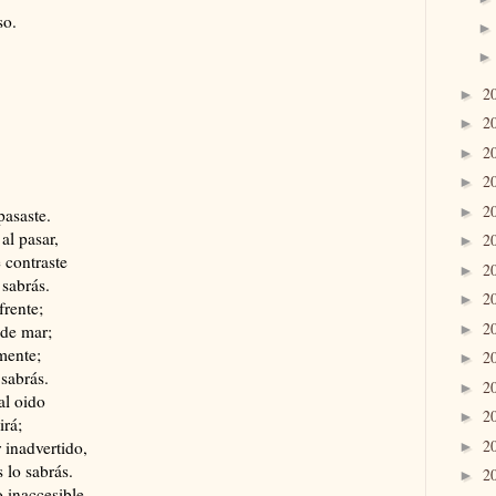
so.
2
►
2
►
2
►
2
►
2
►
pasaste.
al pasar,
2
►
 contraste
2
►
 sabrás.
2
►
frente;
2
►
 de mar;
mente;
2
►
 sabrás.
2
►
al oido
2
►
irá;
2
 inadvertido,
►
 lo sabrás.
2
►
 inaccesible,