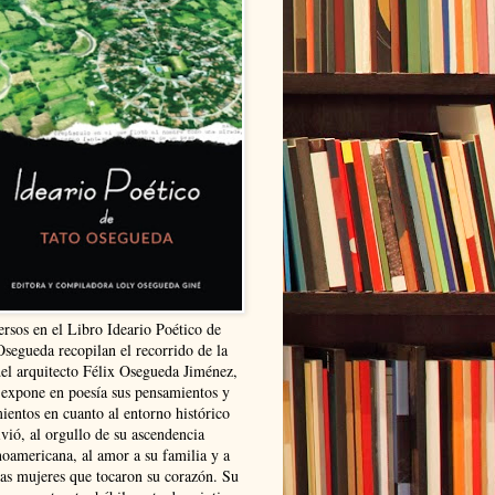
ersos en el Libro Ideario Poético de
Osegueda recopilan el recorrido de la
del arquitecto Félix Osegueda Jiménez,
 expone en poesía sus pensamientos y
ientos en cuanto al entorno histórico
vió, al orgullo de su ascendencia
noamericana, al amor a su familia y a
las mujeres que tocaron su corazón. Su