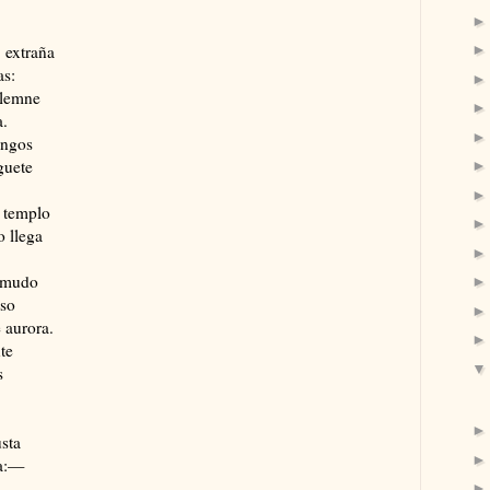
, extraña
as:
olemne
a.
engos
guete
n templo
 llega
y mudo
oso
 aurora.
te
s
usta
ra:—