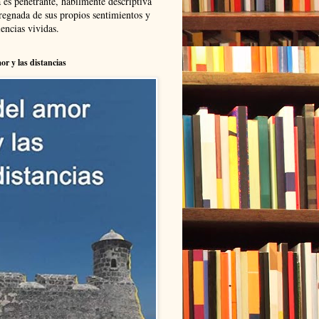
 es penetrante, hábilmente descriptiva
regnada de sus propios sentimientos y
encias vividas.
or y las distancias