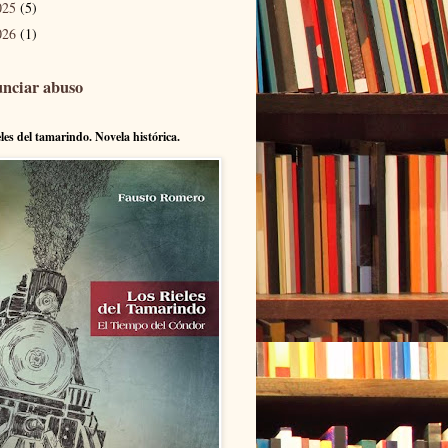
025
(5)
026
(1)
nciar abuso
eles del tamarindo. Novela histórica.