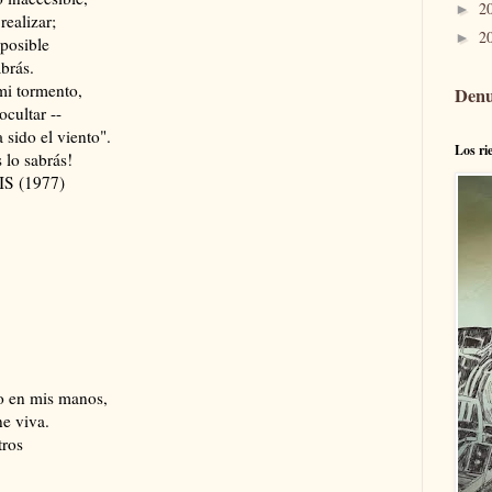
2
►
ealizar;
2
►
posible
abrás.
mi tormento,
Denu
ocultar --
a sido el viento".
Los ri
 lo sabrás!
IS (1977)
o en mis manos,
ne viva.
tros