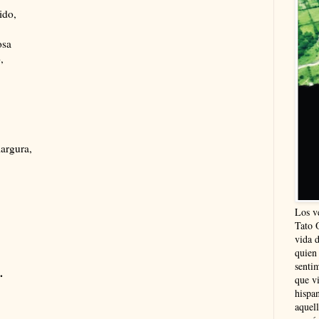
ido,
osa
,
margura,
Los v
Tato 
vida 
quien
sentim
.
que vi
hispa
aquel