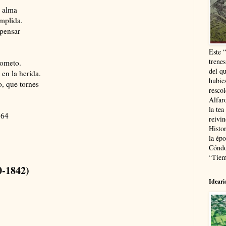
l alma
umplida.
 pensar
Este 
trenes
someto.
del q
en la herida.
hubie
, que tornes
resco
Alfaro
la tea
964
reivi
Histor
la épo
Cóndo
“Tiem
0-1842)
Ideari