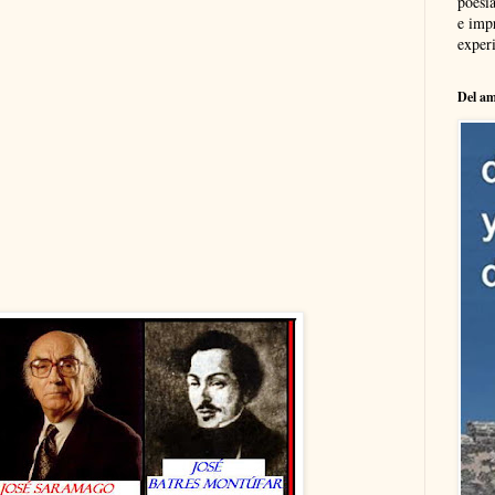
poesía
e imp
experi
Del am