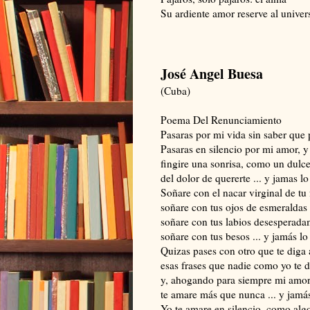
Su ardiente amor reserve al univer
José Angel Buesa
(Cuba)
Poema Del Renunciamiento
Pasaras por mi vida sin saber que 
Pasaras en silencio por mi amor, y 
fingire una sonrisa, como un dulce
del dolor de quererte ... y jamas lo
Soñare con el nacar virginal de tu 
soñare con tus ojos de esmeraldas
soñare con tus labios desesperada
soñare con tus besos ... y jamás lo
Quizas pases con otro que te diga 
esas frases que nadie como yo te d
y, ahogando para siempre mi amor
te amare más que nunca ... y jamás
Yo te amare en silencio, como algo