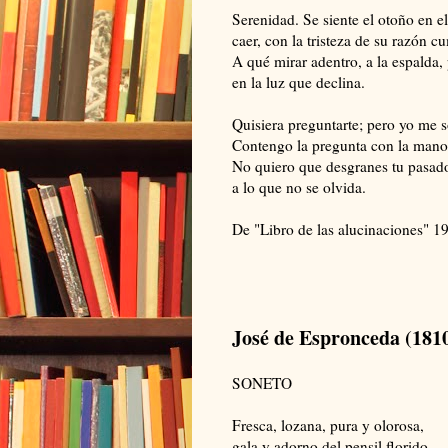
Serenidad. Se siente el otoño en e
caer, con la tristeza de su razón c
A qué mirar adentro, a la espalda,
en la luz que declina.
Quisiera preguntarte; pero yo me 
Contengo la pregunta con la mano 
No quiero que desgranes tu pasado
a lo que no se olvida.
De "Libro de las alucinaciones" 1
José de Espronceda (181
SONETO
Fresca, lozana, pura y olorosa,
gala y adorno del pensil florido,