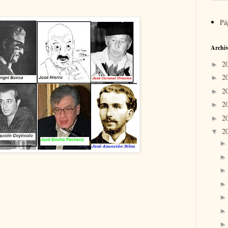
Pá
Archiv
2
►
2
►
2
►
2
►
2
►
2
▼