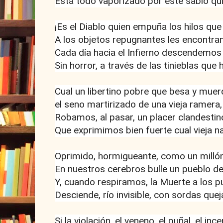
Está todo vaporizado por este sabio qu
¡Es el Diablo quien empuña los hilos qu
A los objetos repugnantes les encontra
Cada día hacia el Infierno descendemos
Sin horror, a través de las tinieblas que 
Cual un libertino pobre que besa y muer
el seno martirizado de una vieja ramera,
Robamos, al pasar, un placer clandestin
Que exprimimos bien fuerte cual vieja na
Oprimido, hormigueante, como un millón
En nuestros cerebros bulle un pueblo d
Y, cuando respiramos, la Muerte a los 
Desciende, río invisible, con sordas quej
Si la violación, el veneno, el puñal, el ince