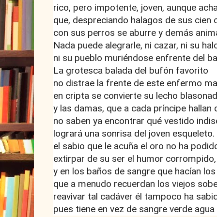
rico, pero impotente, joven, aunque ach
que, despreciando halagos de sus cien c
con sus perros se aburre y demás anima
Nada puede alegrarle, ni cazar, ni su hal
ni su pueblo muriéndose enfrente del ba
La grotesca balada del bufón favorito
no distrae la frente de este enfermo mal
en cripta se convierte su lecho blasonad
y las damas, que a cada príncipe hallan 
no saben ya encontrar qué vestido indis
logrará una sonrisa del joven esqueleto.
el sabio que le acuña el oro no ha podid
extirpar de su ser el humor corrompido,
y en los baños de sangre que hacían lo
que a menudo recuerdan los viejos sob
reavivar tal cadáver él tampoco ha sabi
pues tiene en vez de sangre verde agua 