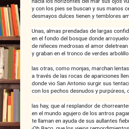
hacia los horizontes del mar sus ojos vu
y con los pies se buscan y sus manos c
desmayos dulces tienen y temblores a
Unas, almas prendadas de largas confid
en el fondo del bosque donde arroyuelo
de niñeces medrosas el amor deletrean
y graban en el tronco de verdes arbolillo
las otras, como monjas, marchan lentas
a través de las rocas de apariciones llen
donde vio San Antonio surgir sus tentac
con los pechos desnudos y purpúreos, c
las hay, que al resplandor de chorreante
en el mundo agujero de los antros paga
te llaman en ayuda de sus aullantes fieb
¡Oh Baco, que los viejos remordimiento