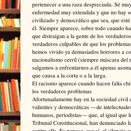
pertenecer a una raza despreciada. Sé muy
enfermedad muy extendida y que no hay so
civilizado y democrático que sea, que est
él. Siempre aparece, sobre todo cuando hac
que distraigan a la gente de los verdadero
verdaderos culpables de que los problemas
hemos vivido ya demasiados horrores a co
nacionalismo cerril (siempre máscara del
salgamos a enfrentarnos a él apenas asoma,
que causa a la corta o a la larga.
El racismo aparece cuando hacen falta chi
los verdaderos problemas
Afortunadamente hay en la sociedad civi
valientes y democráticas —de intelectuale
humanos, periodistas— que, al igual que lo
Tribunal Constitucional, han denunciado l
contra ella. Es penoso, eso sí, el silencio 