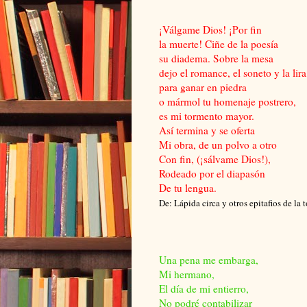
¡Válgame Dios! ¡Por fin
la muerte! Ciñe de la poesía
su diadema. Sobre la mesa
dejo el romance, el soneto y la lira
para ganar en piedra
o mármol tu homenaje postrero,
es mi tormento mayor.
Así termina y se oferta
Mi obra, de un polvo a otro
Con fin, (¡sálvame Dios!),
Rodeado por el diapasón
De tu lengua.
De: Lápida circa y otros epitafios de la t
Una pena me embarga,
Mi hermano,
El día de mi entierro,
No podré contabilizar