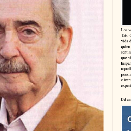
Los v
Tato 
vida 
quien
sentim
que vi
hispa
aquel
poesía
e imp
experi
Del am