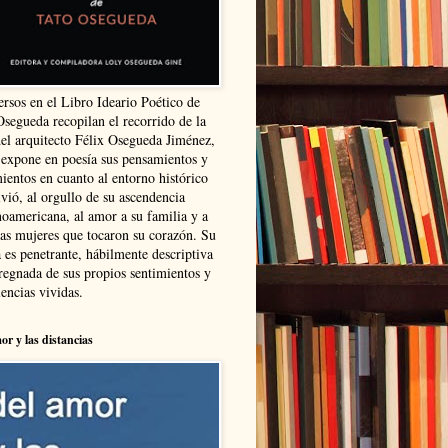
ersos en el Libro Ideario Poético de
Osegueda recopilan el recorrido de la
del arquitecto Félix Osegueda Jiménez,
 expone en poesía sus pensamientos y
ientos en cuanto al entorno histórico
vió, al orgullo de su ascendencia
noamericana, al amor a su familia y a
las mujeres que tocaron su corazón. Su
 es penetrante, hábilmente descriptiva
regnada de sus propios sentimientos y
encias vividas.
or y las distancias