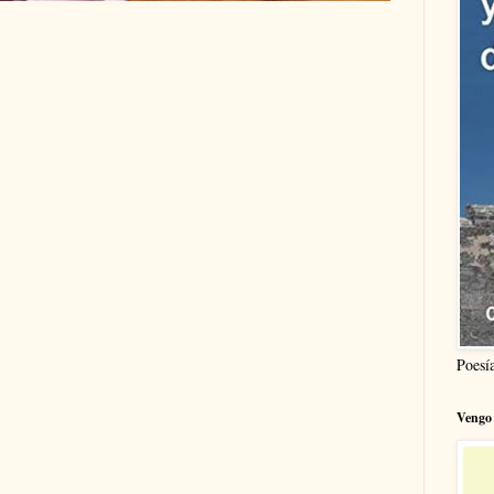
Poesí
Vengo 