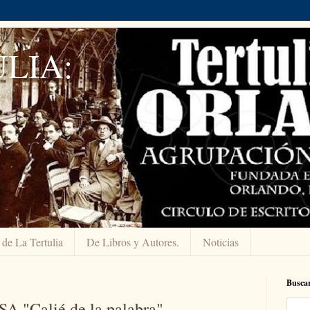
LIA:
 de La Tertulia
De Libros y Autores.
Noticias
Buscar
"Calié de la palabra"