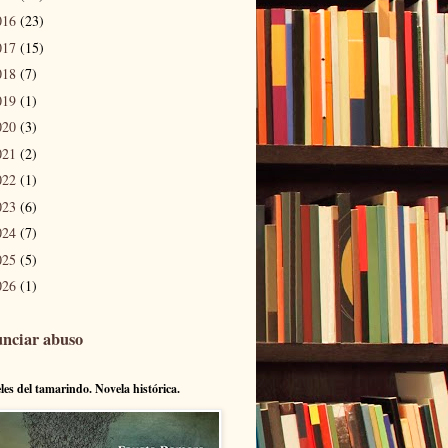
016
(23)
017
(15)
018
(7)
019
(1)
020
(3)
021
(2)
022
(1)
023
(6)
024
(7)
025
(5)
026
(1)
nciar abuso
eles del tamarindo. Novela histórica.