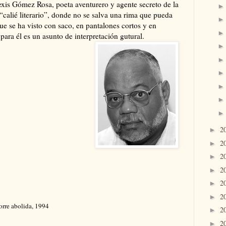
exis Gómez Rosa, poeta aventurero y agente secreto de la
“calié literario”, donde no se salva una rima que pueda
que se ha visto con saco, en pantalones cortos y en
para él es un asunto de interpretación gutural.
2
►
2
►
2
►
2
►
2
►
2
►
torre abolida, 1994
2
►
2
►