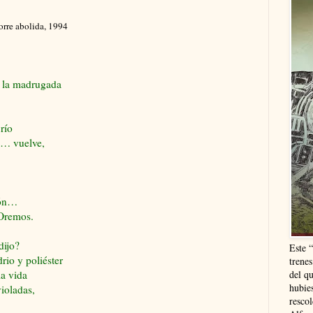
torre abolida, 1994
n la madrugada
río
o… vuelve,
ión…
 Oremos.
dijo?
Este 
drio y poliéster
trenes
del q
la vida
hubie
ioladas,
resco