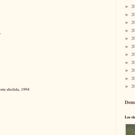
2
►
2
►
2
►
2
►
,
2
►
2
►
2
►
2
►
2
►
2
►
2
►
orre abolida,
1994
Denu
Los ri