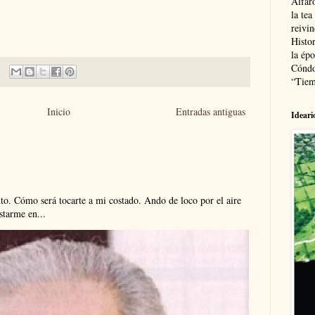
Alfaro
la tea
reivi
Histor
la épo
Cóndo
“Tiem
Inicio
Entradas antiguas
Ideari
. Cómo será tocarte a mi costado. Ando de loco por el aire
tarme en...