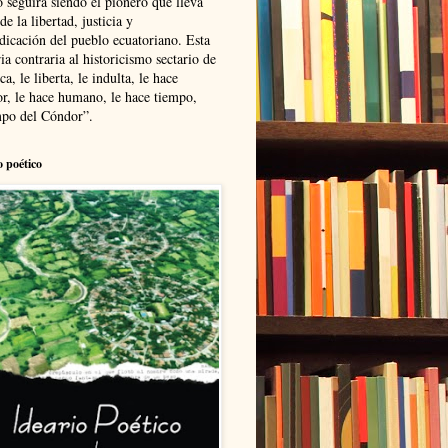
 seguirá siendo el pionero que lleva
 de la libertad, justicia y
ndicación del pueblo ecuatoriano. Esta
ia contraria al historicismo sectario de
ca, le liberta, le indulta, le hace
r, le hace humano, le hace tiempo,
po del Cóndor”.
o poético