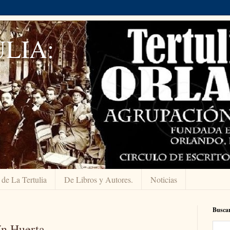
LIA:
 de La Tertulia
De Libros y Autores.
Noticias
Buscar
ín Huerta