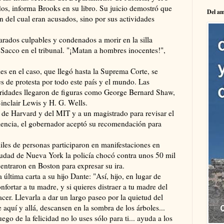
os, informa Brooks en su libro. Su juicio demostró que
Del am
n del cual eran acusados, sino por sus actividades
arados culpables y condenados a morir en la silla
ó Sacco en el tribunal. "¡Matan a hombres inocentes!",
les en el caso, que llegó hasta la Suprema Corte, se
s de protesta por todo este país y el mundo. Las
toridades llegaron de figuras como George Bernard Shaw,
inclair Lewis y H. G. Wells.
 de Harvard y del MIT y a un magistrado para revisar el
mencia, el gobernador aceptó su recomendación para
miles de personas participaron en manifestaciones en
ciudad de Nueva York la policía chocó contra unos 50 mil
entraron en Boston para expresar su ira.
última carta a su hijo Dante: "Así, hijo, en lugar de
nfortar a tu madre, y si quieres distraer a tu madre del
hacer. Llevarla a dar un largo paseo por la quietud del
e aquí y allá, descansen en la sombra de los árboles...
ego de la felicidad no lo uses sólo para ti... ayuda a los