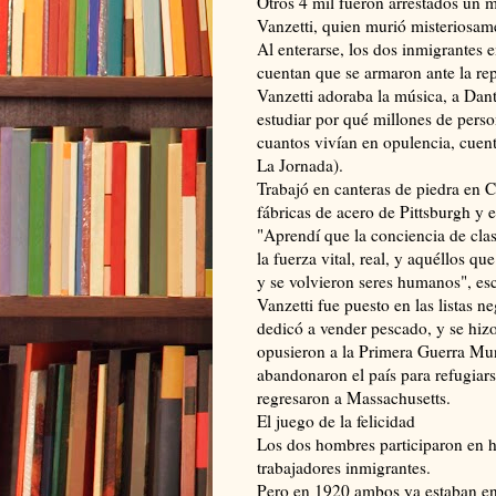
Otros 4 mil fueron arrestados un 
Vanzetti, quien murió misteriosam
Al enterarse, los dos inmigrantes 
cuentan que se armaron ante la rep
Vanzetti adoraba la música, a Dante
estudiar por qué millones de perso
cuantos vivían en opulencia, cuen
La Jornada).
Trabajó en canteras de piedra en 
fábricas de acero de Pittsburgh y
"Aprendí que la conciencia de clas
la fuerza vital, real, y aquéllos qu
y se volvieron seres humanos", esc
Vanzetti fue puesto en las listas n
dedicó a vender pescado, y se hi
opusieron a la Primera Guerra Mun
abandonaron el país para refugiar
regresaron a Massachusetts.
El juego de la felicidad
Los dos hombres participaron en h
trabajadores inmigrantes.
Pero en 1920 ambos ya estaban en l