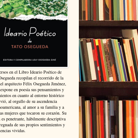
ersos en el Libro Ideario Poético de
Osegueda recopilan el recorrido de la
del arquitecto Félix Osegueda Jiménez,
 expone en poesía sus pensamientos y
ientos en cuanto al entorno histórico
vió, al orgullo de su ascendencia
noamericana, al amor a su familia y a
las mujeres que tocaron su corazón. Su
 es penetrante, hábilmente descriptiva
regnada de sus propios sentimientos y
encias vividas.