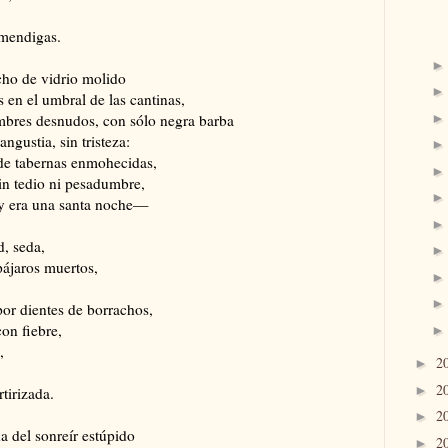
 mendigas.
echo de vidrio molido
 en el umbral de las cantinas,
mbres desnudos, con sólo negra barba
ngustia, sin tristeza:
, de tabernas enmohecidas,
in tedio ni pesadumbre,
y era una santa noche—
,
d, seda,
pájaros muertos,
por dientes de borrachos,
on fiebre,
,
2
►
2
►
tirizada.
2
►
 del sonreír estúpido
2
►