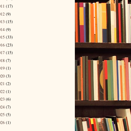
011
(17)
012
(9)
013
(15)
014
(9)
015
(33)
016
(23)
017
(15)
018
(7)
019
(1)
020
(3)
021
(2)
022
(1)
023
(6)
024
(7)
025
(5)
026
(1)