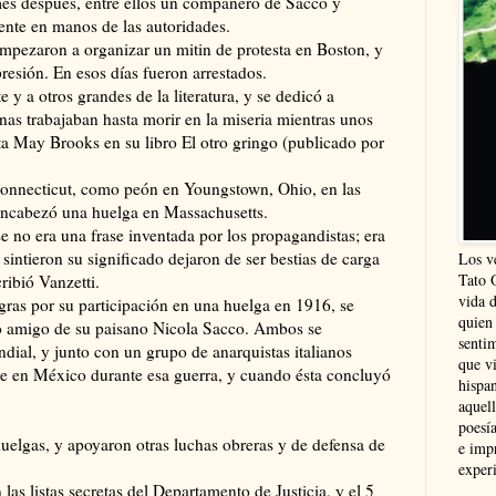
mes después, entre ellos un compañero de Sacco y
ente en manos de las autoridades.
empezaron a organizar un mitin de protesta en Boston, y
resión. En esos días fueron arrestados.
 y a otros grandes de la literatura, y se dedicó a
nas trabajaban hasta morir en la miseria mientras unos
ta May Brooks en su libro El otro gringo (publicado por
Connecticut, como peón en Youngstown, Ohio, en las
 encabezó una huelga en Massachusetts.
e no era una frase inventada por los propagandistas; era
e sintieron su significado dejaron de ser bestias de carga
Los v
Tato 
ribió Vanzetti.
vida 
egras por su participación en una huelga en 1916, se
quien
zo amigo de su paisano Nicola Sacco. Ambos se
sentim
dial, y junto con un grupo de anarquistas italianos
que vi
se en México durante esa guerra, y cuando ésta concluyó
hispa
aquel
poesía
uelgas, y apoyaron otras luchas obreras y de defensa de
e imp
experi
as listas secretas del Departamento de Justicia, y el 5