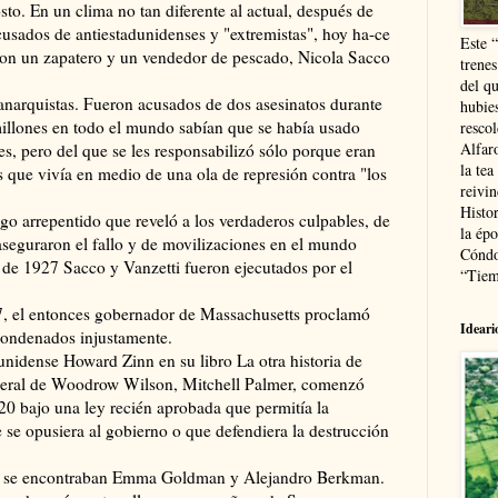
o. En un clima no tan diferente al actual, después de
cusados de antiestadunidenses y "extremistas", hoy ha-ce
Este 
ton un zapatero y un vendedor de pescado, Nicola Sacco
trenes
del q
anarquistas. Fueron acusados de dos asesinatos durante
hubie
illones en todo el mundo sabían que se había usado
resco
Alfaro
es, pero del que se les responsabilizó sólo porque eran
la tea
ís que vivía en medio de una ola de represión contra "los
reivi
Histor
igo arrepentido que reveló a los verdaderos culpables, de
la épo
z aseguraron el fallo y de movilizaciones en el mundo
Cóndo
 de 1927 Sacco y Vanzetti fueron ejecutados por el
“Tiem
7, el entonces gobernador de Massachusetts proclamó
Ideari
condenados injustamente.
unidense Howard Zinn en su libro La otra historia de
neral de Woodrow Wilson, Mitchell Palmer, comenzó
20 bajo una ley recién aprobada que permitía la
 se opusiera al gobierno o que defendiera la destrucción
os se encontraban Emma Goldman y Alejandro Berkman.