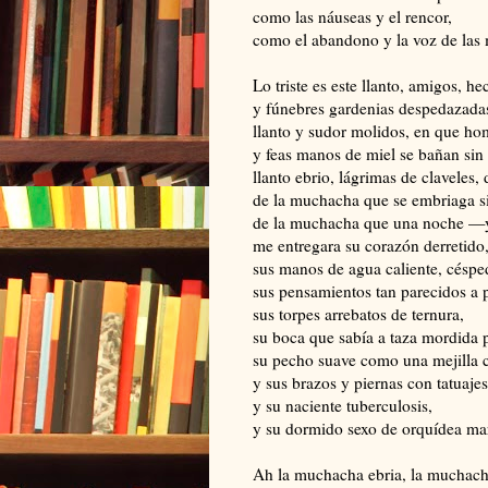
como las náuseas y el rencor,
como el abandono y la voz de las
Lo triste es este llanto, amigos, h
y fúnebres gardenias despedazadas
llanto y sudor molidos, en que ho
y feas manos de miel se bañan sin a
llanto ebrio, lágrimas de claveles
de la muchacha que se embriaga s
de la muchacha que una noche —
me entregara su corazón derretido
sus manos de agua caliente, céspe
sus pensamientos tan parecidos a 
sus torpes arrebatos de ternura,
su boca que sabía a taza mordida 
su pecho suave como una mejilla c
y sus brazos y piernas con tatuajes
y su naciente tuberculosis,
y su dormido sexo de orquídea mar
Ah la muchacha ebria, la muchacha