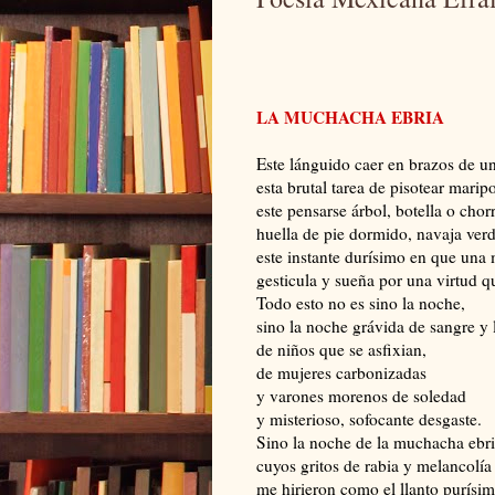
LA MUCHACHA EBRIA
Este lánguido caer en brazos de u
esta brutal tarea de pisotear mari
este pensarse árbol, botella o chor
huella de pie dormido, navaja verd
este instante durísimo en que una
gesticula y sueña por una virtud q
Todo esto no es sino la noche,
sino la noche grávida de sangre y 
de niños que se asfixian,
de mujeres carbonizadas
y varones morenos de soledad
y misterioso, sofocante desgaste.
Sino la noche de la muchacha ebr
cuyos gritos de rabia y melancolía
me hirieron como el llanto purísim