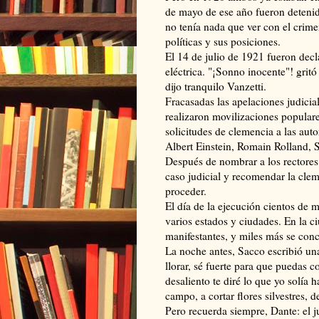
de mayo de ese año fueron detenid
no tenía nada que ver con el crime
políticas y sus posiciones.
El 14 de julio de 1921 fueron decl
eléctrica. "¡Sonno inocente"! grit
dijo tranquilo Vanzetti.
Fracasadas las apelaciones judicia
realizaron movilizaciones populare
solicitudes de clemencia a las au
Albert Einstein, Romain Rolland, S
Después de nombrar a los rectores
caso judicial y recomendar la cle
proceder.
El día de la ejecución cientos de 
varios estados y ciudades. En la 
manifestantes, y miles más se conc
La noche antes, Sacco escribió una 
llorar, sé fuerte para que puedas co
desaliento te diré lo que yo solía 
campo, a cortar flores silvestres, d
Pero recuerda siempre, Dante: el ju