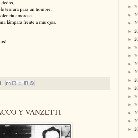
s dedos,
2
►
ble ternura para un hombre,
2
►
iolencia amorosa.
una lámpara frente a mis ojos,
2
►
2
►
2
►
íos!
2
►
2
►
2
►
2
►
2
►
2
►
2
►
2
►
CCO Y VANZETTI
2
►
2
►
2
►