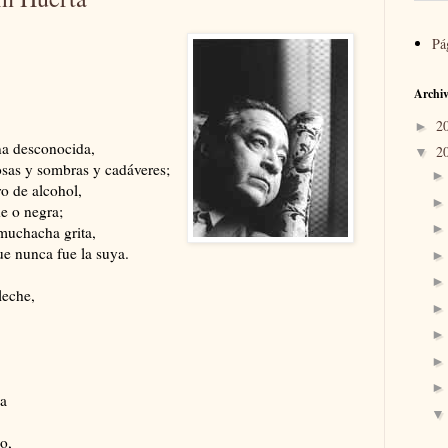
Pá
Archiv
2
►
na desconocida,
2
▼
posas y sombras y cadáveres;
ro de alcohol,
e o negra;
 muchacha grita,
ue nunca fue la suya.
leche,
ia
o,