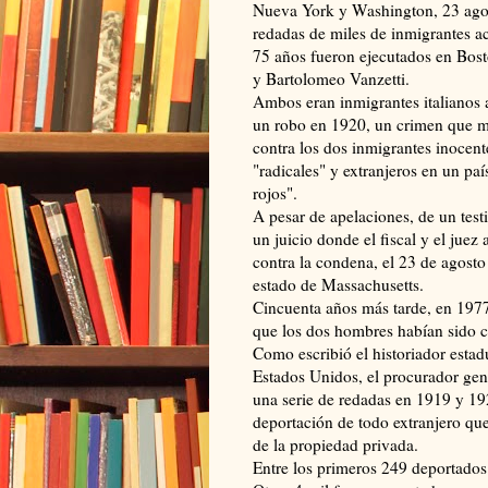
Nueva York y Washington, 23 agost
redadas de miles de inmigrantes a
75 años fueron ejecutados en Bos
y Bartolomeo Vanzetti.
Ambos eran inmigrantes italianos 
un robo en 1920, un crimen que m
contra los dos inmigrantes inocent
"radicales" y extranjeros en un pa
rojos".
A pesar de apelaciones, de un test
un juicio donde el fiscal y el jue
contra la condena, el 23 de agosto
estado de Massachusetts.
Cincuenta años más tarde, en 197
que los dos hombres habían sido 
Como escribió el historiador estad
Estados Unidos, el procurador ge
una serie de redadas en 1919 y 19
deportación de todo extranjero que
de la propiedad privada.
Entre los primeros 249 deportad