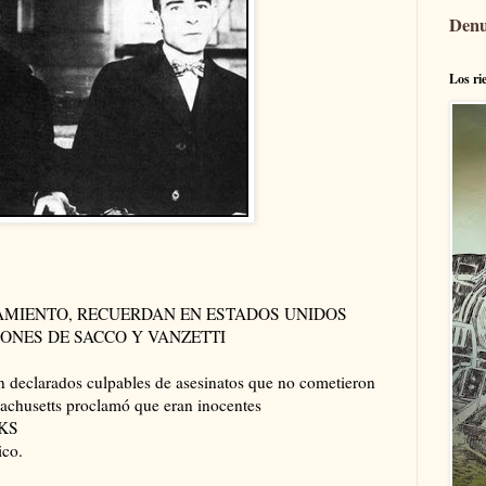
Denu
Los ri
AMIENTO, RECUERDAN EN ESTADOS UNIDOS
IONES DE SACCO Y VANZETTI
on declarados culpables de asesinatos que no cometieron
achusetts proclamó que eran inocentes
OKS
ico.