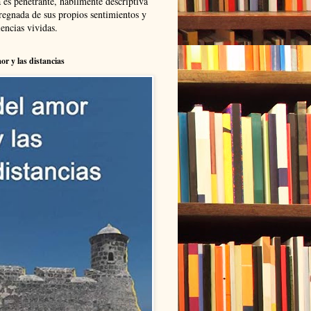
 es penetrante, hábilmente descriptiva
regnada de sus propios sentimientos y
encias vividas.
or y las distancias