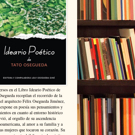
ersos en el Libro Ideario Poético de
Osegueda recopilan el recorrido de la
del arquitecto Félix Osegueda Jiménez,
 expone en poesía sus pensamientos y
ientos en cuanto al entorno histórico
vió, al orgullo de su ascendencia
noamericana, al amor a su familia y a
las mujeres que tocaron su corazón. Su