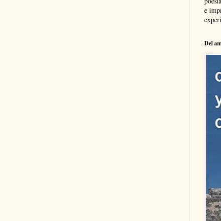
poesía
e imp
experi
Del am