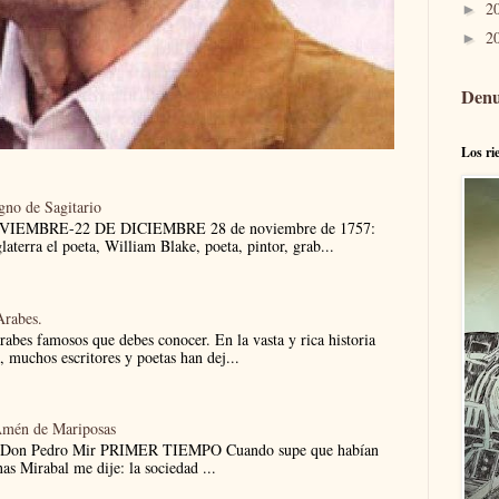
2
►
2
►
Denu
Los ri
igno de Sagitario
NOVIEMBRE-22 DE DICIEMBRE 28 de noviembre de 1757:
aterra el poeta, William Blake, poeta, pintor, grab...
Arabes.
árabes famosos que debes conocer. En la vasta y rica historia
e, muchos escritores y poetas han dej...
Amén de Mariposas
 Don Pedro Mir PRIMER TIEMPO Cuando supe que habían
nas Mirabal me dije: la sociedad ...