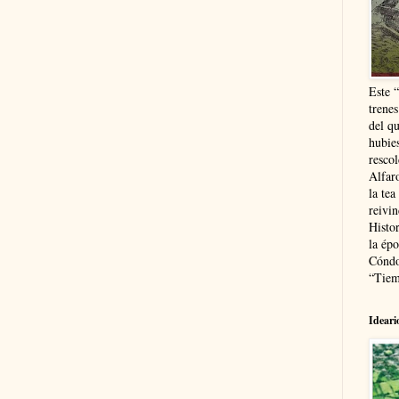
Este 
trenes
del q
hubie
resco
Alfaro
la tea
reivi
Histor
la épo
Cóndo
“Tiem
Ideari