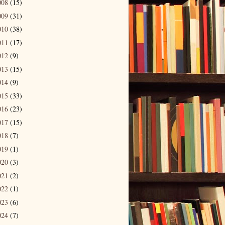
008
(15)
009
(31)
010
(38)
011
(17)
012
(9)
013
(15)
014
(9)
015
(33)
016
(23)
017
(15)
018
(7)
019
(1)
020
(3)
021
(2)
022
(1)
023
(6)
024
(7)