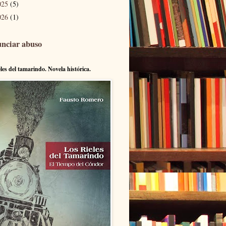
025
(5)
026
(1)
nciar abuso
eles del tamarindo. Novela histórica.