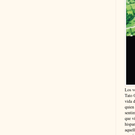
Los v
Tato 
vida 
quien
sentim
que vi
hispa
aquel