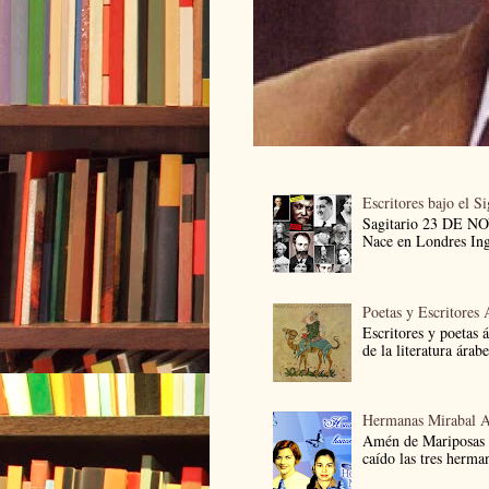
Escritores bajo el S
Sagitario 23 DE 
Nace en Londres Ingl
Poetas y Escritores 
Escritores y poetas 
de la literatura árab
Hermanas Mirabal 
Amén de Mariposas
caído las tres herma