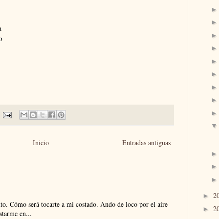
a
o
Inicio
Entradas antiguas
2
►
. Cómo será tocarte a mi costado. Ando de loco por el aire
2
►
tarme en...