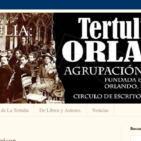
LIA:
 de La Tertulia
De Libros y Autores.
Noticias
Buscar
rison.