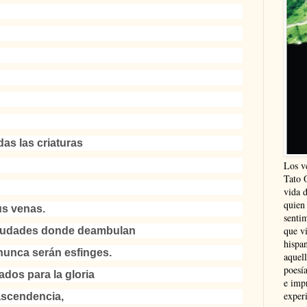
as las criaturas
Los v
Tato 
vida 
quien
us venas.
sentim
que vi
s ciudades donde deambulan
hispa
nunca serán esfinges.
aquel
poesía
ados para la gloria
e imp
experi
ascendencia,