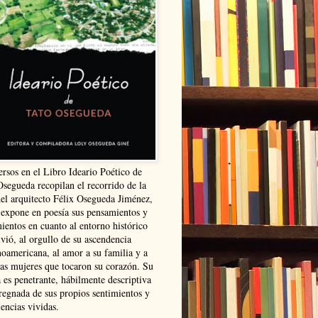
ersos en el Libro Ideario Poético de
Osegueda recopilan el recorrido de la
del arquitecto Félix Osegueda Jiménez,
 expone en poesía sus pensamientos y
ientos en cuanto al entorno histórico
vió, al orgullo de su ascendencia
noamericana, al amor a su familia y a
las mujeres que tocaron su corazón. Su
 es penetrante, hábilmente descriptiva
regnada de sus propios sentimientos y
encias vividas.