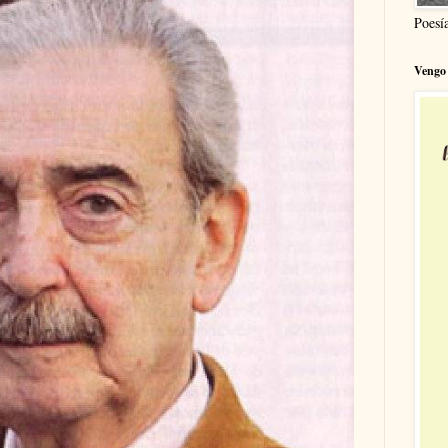
Poesí
Vengo 