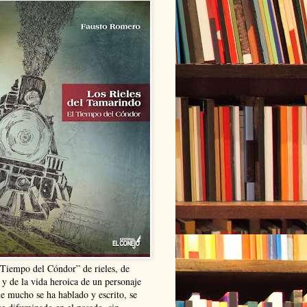
“Tiempo del Cóndor” de rieles, de
 y de la vida heroica de un personaje
ue mucho se ha hablado y escrito, se