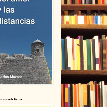
a
armado de lienzos...