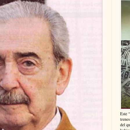
Este 
trenes
del q