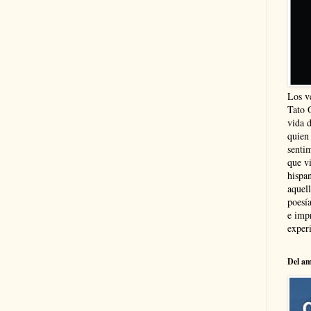
Los v
Tato 
vida 
quien
sentim
que vi
hispa
aquel
poesía
e imp
experi
Del am