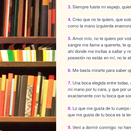
3.
Siempre fuiste mi espejo, quie
4.
Creo que no te quiero, que sol
como la mano izquierda enamorad
5.
Amor mío, no te quiero por vos 
sangre me llame a quererte, te qu
ahí donde me invitas a saltar y n
posesión no estás en mí, no te al
6.
Me basta mirarte para saber q
7.
Una boca elegida entre todas, c
mi mano por tu cara, y que por 
exactamente con tu boca que sonr
8.
Lo que me gusta de tu cuerpo e
que me gusta de tu boca es la le
9.
Vení a dormir conmigo: no har