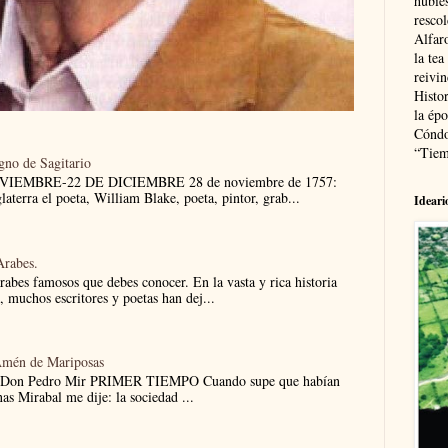
hubie
resco
Alfaro
la tea
reivi
Histor
la épo
Cóndo
“Tiem
igno de Sagitario
NOVIEMBRE-22 DE DICIEMBRE 28 de noviembre de 1757:
aterra el poeta, William Blake, poeta, pintor, grab...
Ideari
Arabes.
árabes famosos que debes conocer. En la vasta y rica historia
e, muchos escritores y poetas han dej...
Amén de Mariposas
 Don Pedro Mir PRIMER TIEMPO Cuando supe que habían
nas Mirabal me dije: la sociedad ...