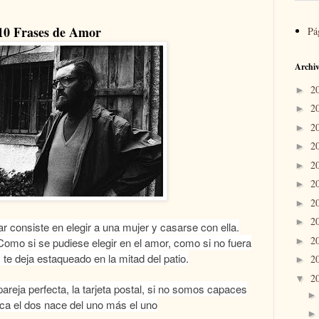
10 Frases de Amor
Pá
Archiv
2
►
2
►
2
►
2
►
2
►
2
►
2
►
2
►
 consiste en elegir a una mujer y casarse con ella.
2
►
o. Como si se pudiese elegir en el amor, como si no fuera
 te deja estaqueado en la mitad del patio.
2
►
2
▼
reja perfecta, la tarjeta postal, si no somos capaces
ica el dos nace del uno más el uno