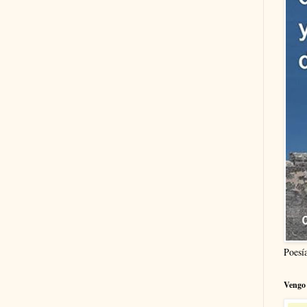
Poesí
Vengo 