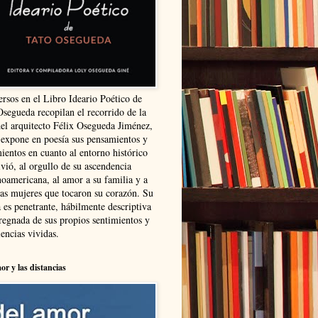
ersos en el Libro Ideario Poético de
Osegueda recopilan el recorrido de la
del arquitecto Félix Osegueda Jiménez,
 expone en poesía sus pensamientos y
ientos en cuanto al entorno histórico
vió, al orgullo de su ascendencia
noamericana, al amor a su familia y a
las mujeres que tocaron su corazón. Su
 es penetrante, hábilmente descriptiva
regnada de sus propios sentimientos y
encias vividas.
or y las distancias