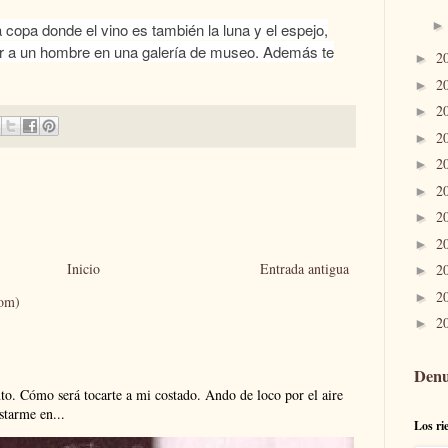
 copa donde el vino es también la luna y el espejo,
r a un hombre en una galería de museo. Además te
2
►
2
►
2
►
2
►
2
►
2
►
2
►
2
►
Inicio
Entrada antigua
2
►
2
►
tom)
2
►
Denu
. Cómo será tocarte a mi costado. Ando de loco por el aire
tarme en...
Los ri