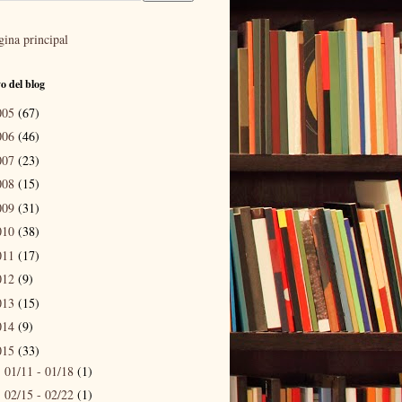
gina principal
o del blog
005
(67)
006
(46)
007
(23)
008
(15)
009
(31)
010
(38)
011
(17)
012
(9)
013
(15)
014
(9)
015
(33)
01/11 - 01/18
(1)
►
02/15 - 02/22
(1)
►