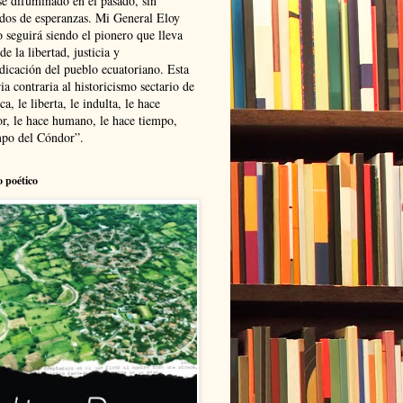
se difuminado en el pasado, sin
ldos de esperanzas. Mi General Eloy
 seguirá siendo el pionero que lleva
 de la libertad, justicia y
ndicación del pueblo ecuatoriano. Esta
ia contraria al historicismo sectario de
ca, le liberta, le indulta, le hace
r, le hace humano, le hace tiempo,
po del Cóndor”.
o poético