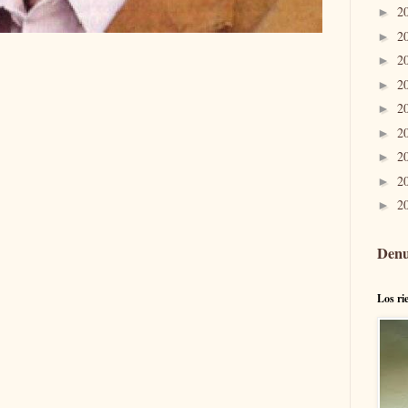
2
►
2
►
2
►
2
►
2
►
2
►
2
►
2
►
2
►
Denu
Los ri