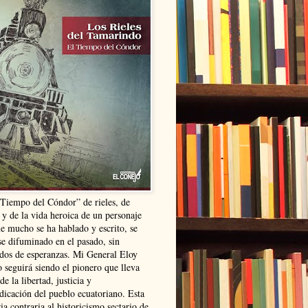
“Tiempo del Cóndor” de rieles, de
 y de la vida heroica de un personaje
ue mucho se ha hablado y escrito, se
se difuminado en el pasado, sin
ldos de esperanzas. Mi General Eloy
 seguirá siendo el pionero que lleva
 de la libertad, justicia y
ndicación del pueblo ecuatoriano. Esta
ia contraria al historicismo sectario de