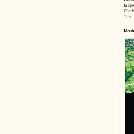
la épo
Cóndo
“Tiem
Ideari