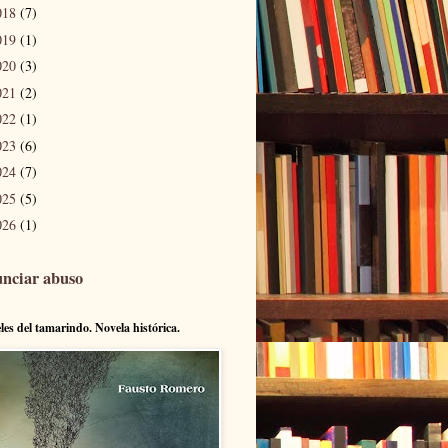
018
(7)
019
(1)
020
(3)
021
(2)
022
(1)
023
(6)
024
(7)
025
(5)
026
(1)
nciar abuso
eles del tamarindo. Novela histórica.