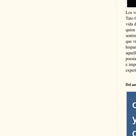
Los v
Tato 
vida 
quien
sentim
que vi
hispa
aquel
poesía
e imp
experi
Del am