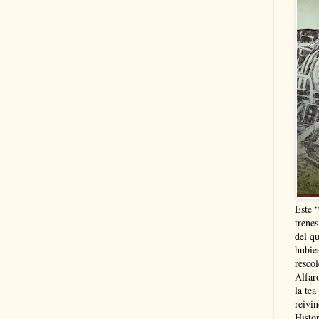
Este 
trenes
del q
hubie
resco
Alfaro
la tea
reivi
Histor