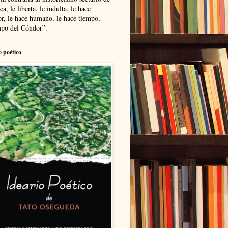
ca, le liberta, le indulta, le hace
r, le hace humano, le hace tiempo,
po del Cóndor”.
o poético