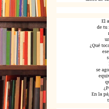
El 
de tu
un
¿Qué toca
ese
s
se ag
equi
qu
¿P
En la p