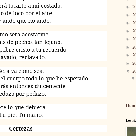
rá tocarte a mi costado.
2
►
o de loco por el aire
2
►
 ando que no ando.
2
►
2
►
mo será acostarme
2
►
aís de pechos tan lejano.
2
►
obre cristo a tu recuerdo
2
►
lavado, reclavado.
2
►
Será ya como sea.
2
▼
 el cuerpo todo lo que he esperado.
rás entonces dulcemente
edazo por pedazo.
Denu
eré lo que debiera.
Tu pie. Tu mano.
Los ri
Certezas