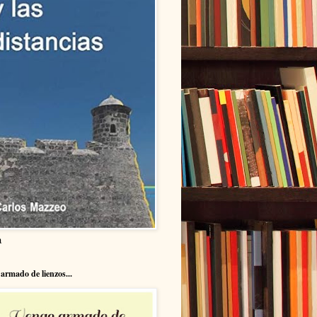
a
armado de lienzos...