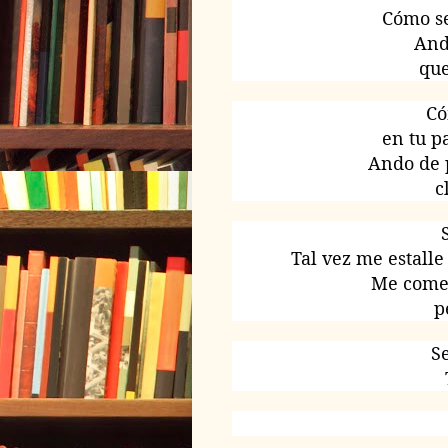
Cómo se
And
que
Có
en tu p
Ando de p
c
Tal vez me estalle
Me come
p
S