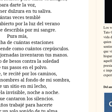
para darte la voz,
ner dulzura en tu saliva.
ántas veces temblé
ubierto por la luz del verano
Los v
e describía por mi sangre.
Tato 
Pura mía,
vida 
quien
cha de cuántas estaciones
sentim
ciende como cuántos crepúsculos.
que vi
 jornadas inventaron tus manos.
hispa
o de besos contra la soledad
aquel
poesía
tus pasos en el polvo.
e imp
é, te recité por los caminos,
experi
s nombres al fondo de mi sombra,
e un sitio en mi lecho,
Del am
ela invisible, noche a noche.
ue cantaron los silencios.
ños trabajé para hacerte
r un solo sonido de tu alma.