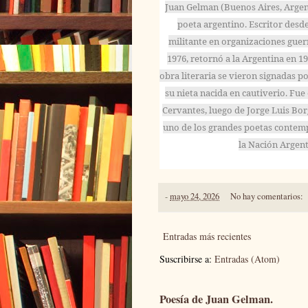
Juan Gelman (Buenos Aires, Argenti
poeta argentino. Escritor desd
militante en organizaciones guerr
1976, retornó a la Argentina en 1
obra literaria se vieron signadas po
su nieta nacida en cautiverio. Fu
Cervantes, luego de Jorge Luis Bor
uno de los grandes poetas contemp
la Nación Argent
-
mayo 24, 2026
No hay comentarios:
Entradas más recientes
Suscribirse a:
Entradas (Atom)
Poesía de Juan Gelman.