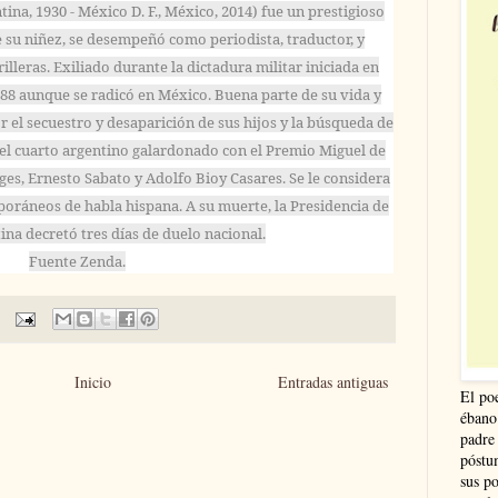
na, 1930 - México D. F., México, 2014) fue un prestigioso
e su niñez, se desempeñó como periodista, traductor, y
illeras. Exiliado durante la dictadura militar iniciada en
988 aunque se radicó en México. Buena parte de su vida y
r el secuestro y desaparición de sus hijos y la búsqueda de
e el cuarto argentino galardonado con el Premio Miguel de
ges, Ernesto Sabato y Adolfo Bioy Casares. Se le considera
oráneos de habla hispana. A su muerte, la Presidencia de
ina decretó tres días de duelo nacional.
Fuente Zenda.
Inicio
Entradas antiguas
El po
ébano
padre
póstu
sus po