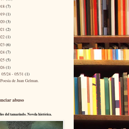
018
(7)
019
(1)
020
(3)
021
(2)
022
(1)
023
(6)
024
(7)
025
(5)
026
(1)
05/24 - 05/31
(1)
▼
Poesía de Juan Gelman.
nciar abuso
eles del tamarindo. Novela histórica.