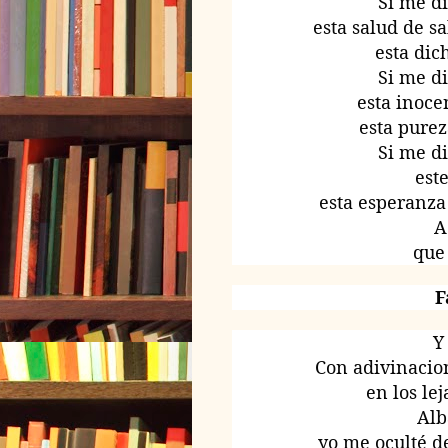
Si me di
esta salud de 
esta dic
Si me di
esta inoce
esta pure
Si me di
est
esta esperanza
A
que
F
Y
Con adivinacion
en los lej
Alb
yo me oculté d