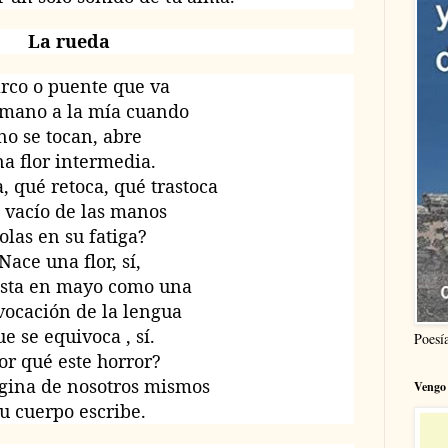
La rueda
arco o puente que va
 mano a la mía cuando
no se tocan, abre
a flor intermedia.
, qué retoca, qué trastoca
 vacío de las manos
olas en su fatiga?
Nace una flor, sí,
osta en mayo como una
vocación de la lengua
e se equivoca , sí.
Poesí
or qué este horror?
ágina de nosotros mismos
Vengo 
tu cuerpo escribe.