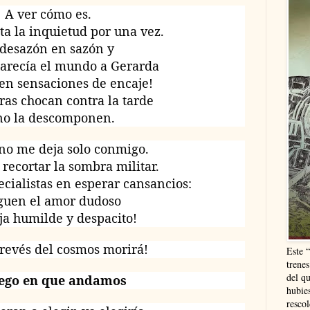
A ver cómo es.
ta la inquietud por una vez.
 desazón en sazón y
parecía el mundo a Gerarda
en sensaciones de encaje!
ras chocan contra la tarde
 no la descomponen.
 no me deja solo conmigo.
recortar la sombra militar.
cialistas en esperar cansancios:
guen el amor dudoso
ja humilde y despacito!
 revés del cosmos morirá!
Este 
trenes
del q
uego en que andamos
hubie
resco