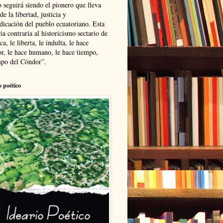
 seguirá siendo el pionero que lleva
 de la libertad, justicia y
ndicación del pueblo ecuatoriano. Esta
ia contraria al historicismo sectario de
ca, le liberta, le indulta, le hace
r, le hace humano, le hace tiempo,
po del Cóndor”.
o poético