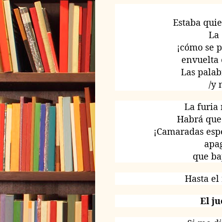
Estaba quie
La
¡cómo se 
envuelta 
Las palab
/y
La furia
Habrá que 
¡Camaradas espe
apa
que ba
Hasta el
El j