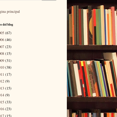
gina principal
o del blog
005
(67)
006
(46)
007
(23)
008
(15)
009
(31)
010
(38)
011
(17)
012
(9)
013
(15)
014
(9)
015
(33)
016
(23)
017
(15)