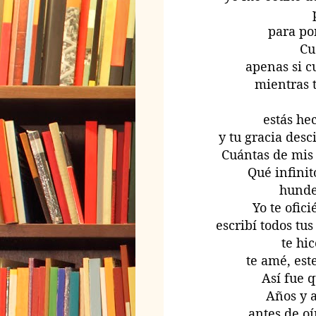
para po
Cu
apenas si c
mientras t
estás he
y tu gracia des
Cuántas de mis
Qué infinit
hunde 
Yo te ofici
escribí todos tu
te hic
te amé, est
Así fue q
Años y a
antes de oí