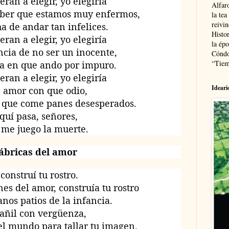
eran a elegir, yo elegiría
Alfaro
saber que estamos muy enfermos,
la tea
reivi
ha de andar tan infelices.
Histor
eran a elegir, yo elegiría
la épo
ncia de no ser un inocente,
Cóndo
“Tiem
za en que ando por impuro.
eran a elegir, yo elegiría
Ideari
e amor con que odio,
 que come panes desesperados.
quí pasa, señores,
 me juego la muerte.
ábricas del amor
 construí tu rostro.
es del amor, construía tu rostro
anos patios de la infancia.
añil con vergüenza,
el mundo para tallar tu imagen,