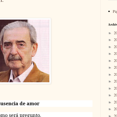
Pá
Archiv
2
►
2
►
2
►
2
►
2
►
2
►
2
►
2
►
2
►
2
►
2
►
usencia de amor
2
►
mo será pregunto.
2
►