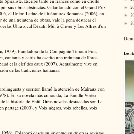
 Spiraliste. Escribe tanto en francés como en criollo
2
e por sus obras abstractas. Galardonado con el Grand Prix
►
2005, el Union Latine de Littératures Romanes (2006), en
2
►
 de una treintena de obras, vale la pena destacar el
2
►
ovelas Ultravocal Dézafi; Mûr à Crever y Les Affres d'un
Denu
pe, 1939). Fundadora de la Compagnie Timoun Fou,
Los ri
a, cantante y actriz ha escrito una treintena de libros
ud et la clef des eaux (2007). Actualmente vive en
ción de las tradiciones haitianas.
rolingüista y escritor, llamó la atención de Malraux con
1978). En su novela más conocida, La Famille Vortex
 de la historia de Haití. Otras novelas destacadas son La
en partage (2000), y Voix nègres, voix rebelles, voix
, 1956). Colaboró desde su juventud en diversas revistas