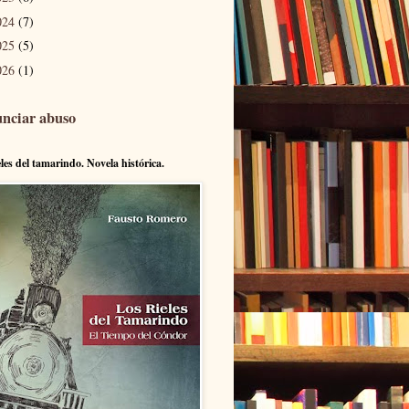
024
(7)
025
(5)
026
(1)
nciar abuso
eles del tamarindo. Novela histórica.