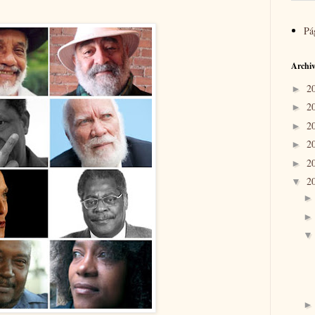
Pá
Archiv
2
►
2
►
2
►
2
►
2
►
2
▼