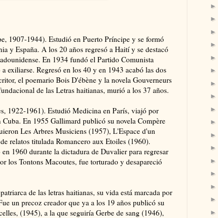
pe, 1907-1944). Estudió en Puerto Príncipe y se formó
ia y España. A los 20 años regresó a Haití y se destacó
stadounidense. En 1934 fundó el Partido Comunista
 a exiliarse. Regresó en los 40 y en 1943 acabó las dos
ritor, el poemario Bois D'ébène y la novela Gouverneurs
fundacional de las Letras haitianas, murió a los 37 años.
, 1922-1961). Estudió Medicina en París, viajó por
en Cuba. En 1955 Gallimard publicó su novela Compère
iguieron Les Arbres Musiciens (1957), L'Espace d'un
de relatos titulada Romancero aux Etoiles (1960).
lió en 1960 durante la dictadura de Duvalier para regresar
r los Tontons Macoutes, fue torturado y desapareció
patriarca de las letras haitianas, su vida está marcada por
 Fue un precoz creador que ya a los 19 años publicó su
elles, (1945), a la que seguiría Gerbe de sang (1946),