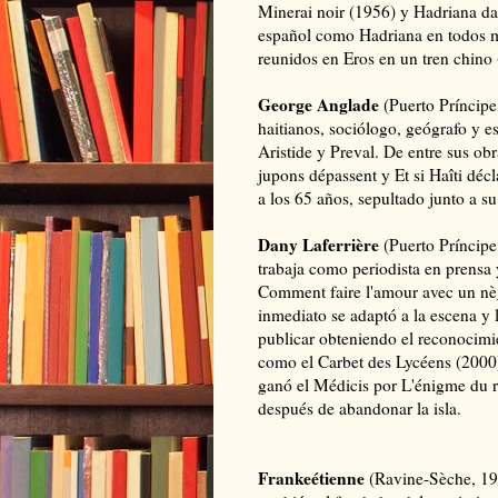
Minerai noir (1956) y Hadriana da
español como Hadriana en todos mi
reunidos en Eros en un tren chino 
George Anglade
(Puerto Príncipe,
haitianos, sociólogo, geógrafo y es
Aristide y Preval. De entre sus ob
jupons dépassent y Et si Haîti déc
a los 65 años, sepultado junto a su
Dany Laferrière
(Puerto Príncip
trabaja como periodista en prensa y
Comment faire l'amour avec un nègr
inmediato se adaptó a la escena y 
publicar obteniendo el reconocimi
como el Carbet des Lycéens (2000
ganó el Médicis por L'énigme du re
después de abandonar la isla.
Frankeétienne
(Ravine-Sèche, 193