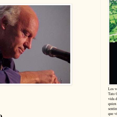
Los v
Tato 
vida 
quien
sentim
o
que vi