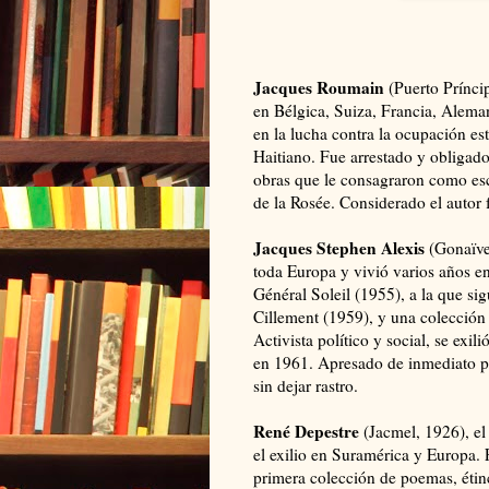
Jacques Roumain
(Puerto Prínci
en Bélgica, Suiza, Francia, Aleman
en la lucha contra la ocupación e
Haitiano. Fue arrestado y obligado
obras que le consagraron como esc
de la Rosée. Considerado el autor 
Jacques Stephen Alexis
(Gonaïves
toda Europa y vivió varios años 
Général Soleil (1955), a la que s
Cillement (1959), y una colección 
Activista político y social, se exi
en 1961. Apresado de inmediato po
sin dejar rastro.
René Depestre
(Jacmel, 1926), el 
el exilio en Suramérica y Europa.
primera colección de poemas, étinc