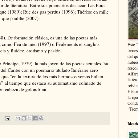
esor de literatura. Entre sus poemarios destacan Les Fous
ique (1989); Rue des pas perdus (1996); Thérèse en mille
que j'oublie (2007).
58). De formación clásica, es una de las poetas más
os como Feu de miel (1997) o Feulements et sanglots
Este 
ia y fluidez, erotismo y pasión.
trenes
del q
hubie
 Príncipe, 1979), la más joven de las poetas actuales, ha
resco
 del Caribe con un poemario titulado Itinéraire zero
Alfaro
to que “en la textura de los más hermosos versos bullen
la tea
ño” al tiempo que destaca su automatismo colmado de
reivi
con cabeza de golondrina.
Histor
la épo
Cóndo
“Tiem
Ideari