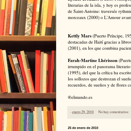
literarias de la isla, y hoy es prof
de Saint-Antoine: traversée rythm
morceaux (2000) o L'Amour avant 
Kettly Mars
(Puerto Príncipe, 19
destacadas de Haití gracias a libr
(2001), en los que combina pacienc
Farah-Martine Lhérisson
(Puerto
irrumpido en el panorama literario
(1995), del que la crítica ha escri
los sollozos que destrozan el sue
recuerdos, de sueños y de flores 
®elmundo.es
-
enero 29, 2010
No hay comentarios:
25 de enero de 2010