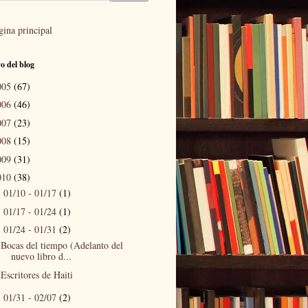
gina principal
o del blog
005
(67)
006
(46)
007
(23)
008
(15)
009
(31)
010
(38)
01/10 - 01/17
(1)
►
01/17 - 01/24
(1)
►
01/24 - 01/31
(2)
▼
Bocas del tiempo (Adelanto del
nuevo libro d...
Escritores de Haiti
01/31 - 02/07
(2)
►