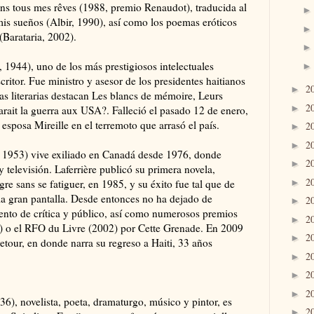
ns tous mes rêves (1988, premio Renaudot), traducida al
s sueños (Albir, 1990), así como los poemas eróticos
(Barataria, 2002).
 1944), uno de los más prestigiosos intelectuales
critor. Fue ministro y asesor de los presidentes haitianos
2
►
ras literarias destacan Les blancs de mémoire, Leurs
2
►
larait la guerra aux USA?. Falleció el pasado 12 de enero,
 esposa Mireille en el terremoto que arrasó el país.
2
►
2
►
e 1953) vive exiliado en Canadá desde 1976, donde
2
►
 televisión. Laferrière publicó su primera novela,
2
►
e sans se fatiguer, en 1985, y su éxito fue tal que de
la gran pantalla. Desde entonces no ha dejado de
2
►
ento de crítica y público, así como numerosos premios
2
►
) o el RFO du Livre (2002) por Cette Grenade. En 2009
2
►
tour, en donde narra su regreso a Haiti, 33 años
2
►
2
►
2
►
6), novelista, poeta, dramaturgo, músico y pintor, es
2
►