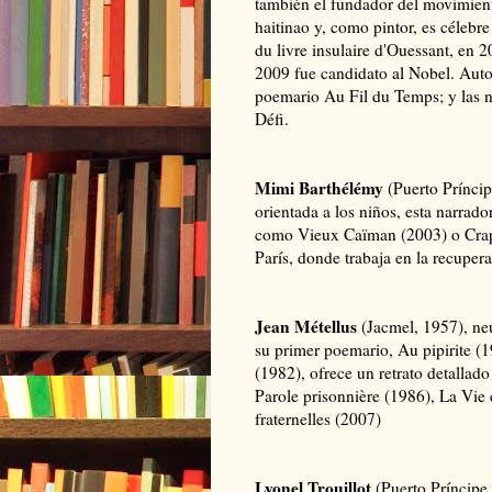
también el fundador del movimiento
haitinao y, como pintor, es célebr
du livre insulaire d'Ouessant, en 
2009 fue candidato al Nobel. Autor
poemario Au Fil du Temps; y las n
Défi.
Mimi Barthélémy
(Puerto Prínci
orientada a los niños, esta narrador
como Vieux Caïman (2003) o Crapa
París, donde trabaja en la recupera
Jean Métellus
(Jacmel, 1957), neu
su primer poemario, Au pipirite (
(1982), ofrece un retrato detallado
Parole prisonnière (1986), La Vie 
fraternelles (2007)
Lyonel Trouillot
(Puerto Príncipe