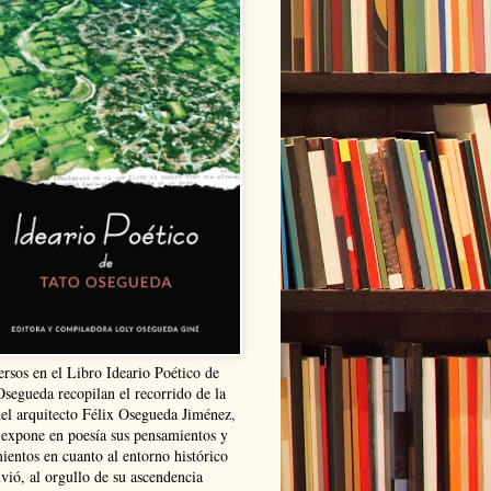
ersos en el Libro Ideario Poético de
Osegueda recopilan el recorrido de la
del arquitecto Félix Osegueda Jiménez,
 expone en poesía sus pensamientos y
ientos en cuanto al entorno histórico
vió, al orgullo de su ascendencia