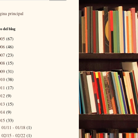
gina principal
o del blog
005
(67)
006
(46)
007
(23)
008
(15)
009
(31)
010
(38)
011
(17)
012
(9)
013
(15)
014
(9)
015
(33)
01/11 - 01/18
(1)
►
02/15 - 02/22
(1)
►