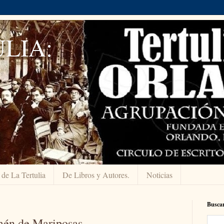
LIA:
 de La Tertulia
De Libros y Autores.
Noticias
Buscar
én de Mariposas