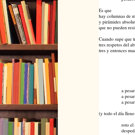
Es que
hay columnas de m
y pirámides absolut
que no pueden resis
Cuando supe que tr
tres respetos del a
tres y entonces ma
y comi
habían
asesi
oh ase
a pesar de sus
a pesar de sus
a pesar de su
(y todo el día llen
roto el cr
despedazado 