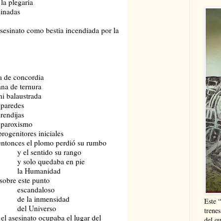
legaria
adas
sesinato como bestia incendiada por la
a de concordia
ana de ternura
ni balaustrada
redes
dijas
roxismo
itores iniciales
 entonces el plomo perdió su rumbo
tido su rango
uedaba en pie
manidad
sobre este punto
daloso
nmensidad
Este 
iverso
trenes
el asesinato ocupaba el lugar del
del q