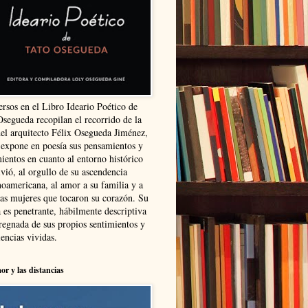
ersos en el Libro Ideario Poético de
Osegueda recopilan el recorrido de la
del arquitecto Félix Osegueda Jiménez,
 expone en poesía sus pensamientos y
ientos en cuanto al entorno histórico
vió, al orgullo de su ascendencia
noamericana, al amor a su familia y a
las mujeres que tocaron su corazón. Su
 es penetrante, hábilmente descriptiva
regnada de sus propios sentimientos y
encias vividas.
or y las distancias