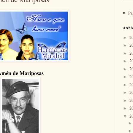
Pá
Archiv
2
►
2
►
2
►
2
►
2
►
Amén de Mariposas
2
►
2
►
2
►
2
►
2
►
2
▼