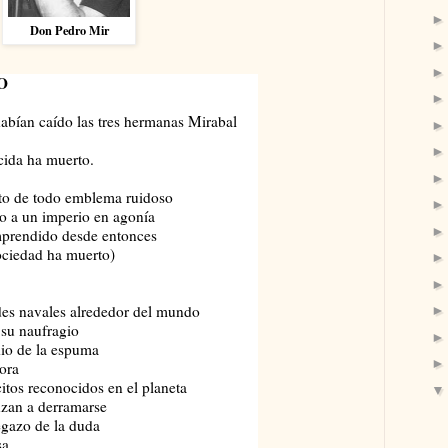
Don Pedro Mir
O
bían caído las tres hermanas Mirabal
cida ha muerto.
nto de todo emblema ruidoso
do a un imperio en agonía
mprendido desde entonces
sociedad ha muerto)
es navales alrededor del mundo
aufragio
 la espuma
ra
itos reconocidos en el planeta
 derramarse
 de la duda
a