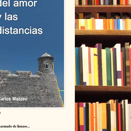
a
armado de lienzos...