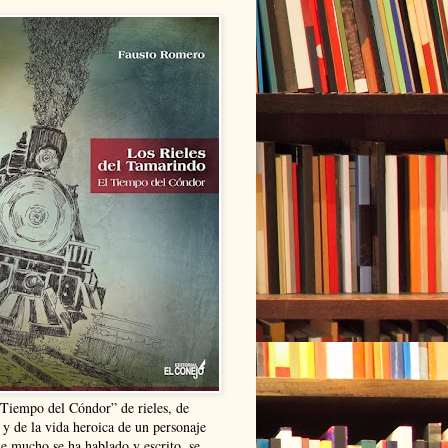
“Tiempo del Cóndor” de rieles, de
 y de la vida heroica de un personaje
ue mucho se ha hablado y escrito, se