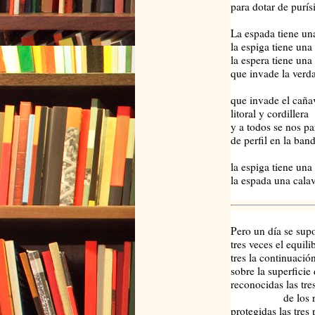
para dotar de purís
La espada tiene un
la espiga tiene una
la espera tiene una
que invade la verd
que invade el caña
litoral y cordillera
y a todos se nos pa
de perfil en la ban
la espiga tiene una
la espada una cala
Pero un día se supo
tres veces el equil
tres la continuación
sobre la superficie
reconocidas las tre
de los regazo
protegidas las tres