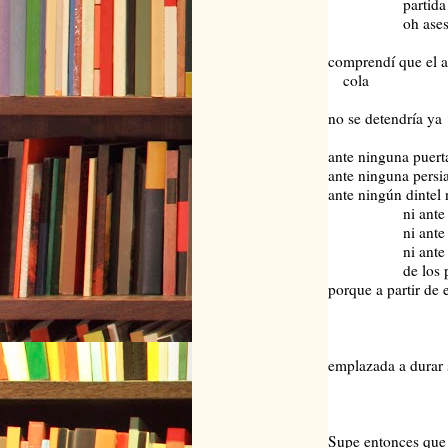
partida la p
oh asesin
comprendí que el a
cola
no se detendría ya
ante ninguna puert
ante ninguna persi
ante ningún dintel 
ni ante pa
ni ante ren
ni ante pa
de los progen
porque a partir de
y el sen
y solo q
la Hu
emplazada a durar 
escan
de la i
del Un
Supe entonces que 