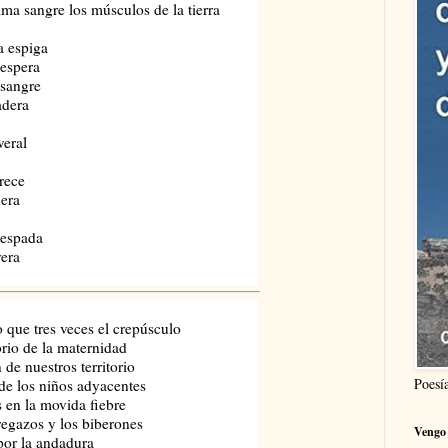
ima sangre los músculos de la tierra
a espiga
 espera
 sangre
adera
veral
rece
dera
 espada
vera
 que tres veces el crepúsculo
ibrio de la maternidad
 de nuestros territorio
Poesí
 de los niños adyacentes
s en la movida fiebre
s y los biberones
Vengo 
 por la andadura