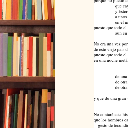
porque no puedo co
que cayeron
y Estero 
a unos pocos 
en el mismo c
puesto que todo el
aun en horas 
No era una vez por
de este viejo país 
puesto que todo el
en una noche metá
si
de una vérteb
de otra vérte
de otra vérte
y que de una gran 
La Doct
No contaré esta his
que los hombres c
gesto de fecundi