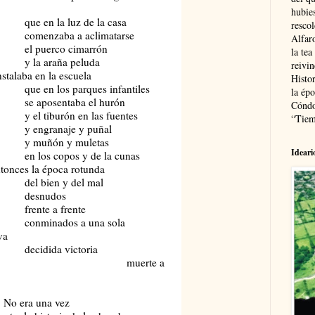
hubie
 luz de la casa
resco
a a aclimatarse
Alfaro
co cimarrón
la tea
aña peluda
reivi
nstalaba en la escuela
Histor
 parques infantiles
la épo
ntaba el hurón
Cóndo
ón en las fuentes
“Tiem
aje y puñal
 y muletas
Ideari
pos y de la cunas
tonces la época rotunda
 y del mal
udos
a frente
os a una sola
va
a victoria
erte a
una vez