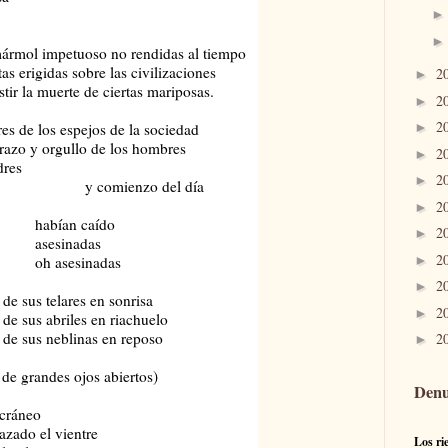
ármol impetuoso no rendidas al tiempo
as erigidas sobre las civilizaciones
2
►
tir la muerte de ciertas mariposas.
2
►
2
es de los espejos de la sociedad
►
brazo y orgullo de los hombres
2
►
dres
2
►
enzo del día
2
►
 caído
2
►
nadas
2
►
sinadas
2
►
 telares en sonrisa
2
►
 abriles en riachuelo
s neblinas en reposo
2
►
o de grandes ojos abiertos)
Denu
áneo
el vientre
Los ri