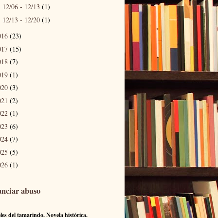
12/06 - 12/13
(1)
►
12/13 - 12/20
(1)
►
016
(23)
017
(15)
018
(7)
019
(1)
020
(3)
021
(2)
022
(1)
023
(6)
024
(7)
025
(5)
026
(1)
nciar abuso
eles del tamarindo. Novela histórica.