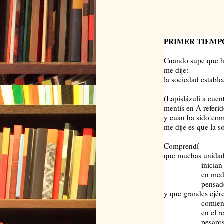
PRIMER TIEMP
Cuando supe que ha
me dije:
la sociedad estable
(Lapislázuli a cue
mentís en A referi
y cuan ha sido co
me dije es que la 
Comprendí
que muchas unidad
inician su n
en medio de
pensado
y que grandes ejérc
comienzan a
en el regazo
pesaros