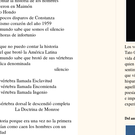
ntar la historia de los hombres
 en Maimón
Hondo
disparos de Constanza
orazón del año 1959
 mundo sabe que somos el silencio
de infortunio
que no puedo contar la historia
Los v
del que brotó la América Latina
Tato 
 mundo sabe que brotó de sus vértebras
vida 
lica denominada
quien
lencio
sentim
que vi
ra llamada Esclavitud
hispa
bra llamada Encomienda
aquel
bra llamada Ingenio
poesía
e imp
vértebra dorsal le descendió completa
experi
rina de Monroe
Del am
toria porque era una vez no la primera
aían como caen los hombres con un
dad