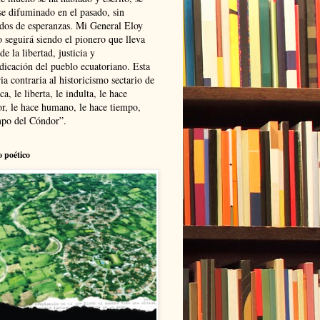
se difuminado en el pasado, sin
ldos de esperanzas. Mi General Eloy
 seguirá siendo el pionero que lleva
 de la libertad, justicia y
ndicación del pueblo ecuatoriano. Esta
ia contraria al historicismo sectario de
ca, le liberta, le indulta, le hace
r, le hace humano, le hace tiempo,
po del Cóndor”.
o poético