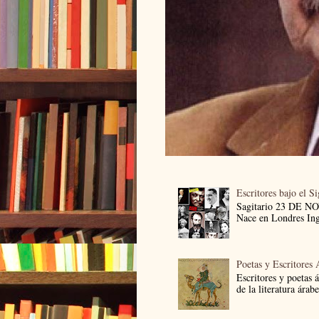
Escritores bajo el S
Sagitario 23 DE 
Nace en Londres Ingl
Poetas y Escritores 
Escritores y poetas 
de la literatura árab