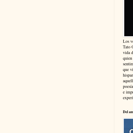
Los v
Tato 
vida 
quien
sentim
que vi
hispa
aquel
poesía
e imp
experi
Del am