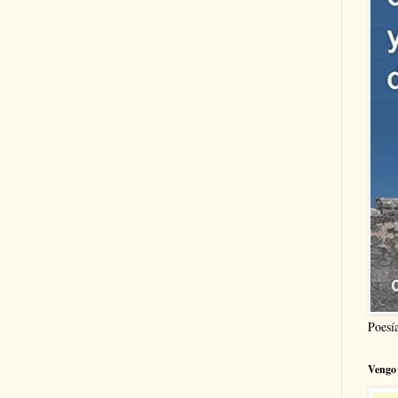
Poesí
Vengo 