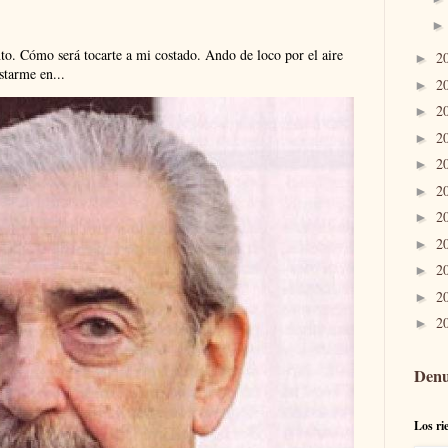
. Cómo será tocarte a mi costado. Ando de loco por el aire
2
►
tarme en...
2
►
2
►
2
►
2
►
2
►
2
►
2
►
2
►
2
►
2
►
Denu
Los ri