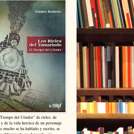
“Tiempo del Cóndor” de rieles, de
 y de la vida heroica de un personaje
ue mucho se ha hablado y escrito, se