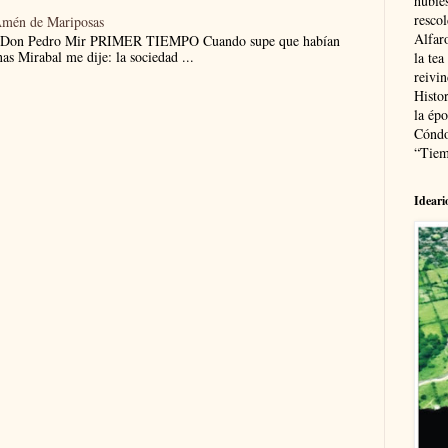
hubie
resco
Amén de Mariposas
Alfaro
 Don Pedro Mir PRIMER TIEMPO Cuando supe que habían
nas Mirabal me dije: la sociedad ...
la tea
reivi
Histor
la épo
Cóndo
“Tiem
Ideari