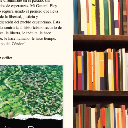
se difuminado en el pasado, sin
ldos de esperanzas. Mi General Eloy
 seguirá siendo el pionero que lleva
 de la libertad, justicia y
ndicación del pueblo ecuatoriano. Esta
ia contraria al historicismo sectario de
ca, le liberta, le indulta, le hace
r, le hace humano, le hace tiempo,
po del Cóndor”.
o poético