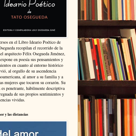
ersos en el Libro Ideario Poético de
Osegueda recopilan el recorrido de la
del arquitecto Félix Osegueda Jiménez,
 expone en poesía sus pensamientos y
ientos en cuanto al entorno histórico
vió, al orgullo de su ascendencia
noamericana, al amor a su familia y a
las mujeres que tocaron su corazón. Su
 es penetrante, hábilmente descriptiva
regnada de sus propios sentimientos y
encias vividas.
or y las distancias