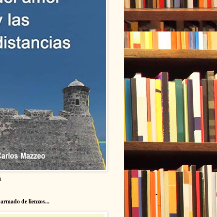
a
armado de lienzos...