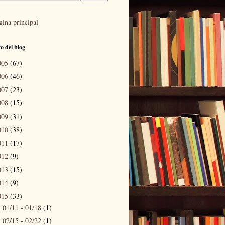
gina principal
o del blog
005
(67)
006
(46)
007
(23)
008
(15)
009
(31)
010
(38)
011
(17)
012
(9)
013
(15)
014
(9)
015
(33)
01/11 - 01/18
(1)
►
02/15 - 02/22
(1)
►