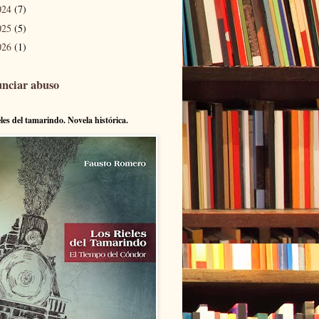
024
(7)
025
(5)
026
(1)
nciar abuso
eles del tamarindo. Novela histórica.