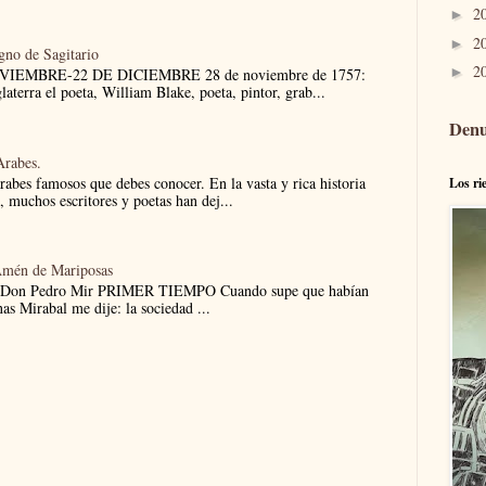
2
►
2
►
igno de Sagitario
2
►
NOVIEMBRE-22 DE DICIEMBRE 28 de noviembre de 1757:
aterra el poeta, William Blake, poeta, pintor, grab...
Denu
Arabes.
árabes famosos que debes conocer. En la vasta y rica historia
Los ri
e, muchos escritores y poetas han dej...
Amén de Mariposas
 Don Pedro Mir PRIMER TIEMPO Cuando supe que habían
nas Mirabal me dije: la sociedad ...