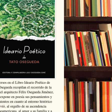
ersos en el Libro Ideario Poético de
Osegueda recopilan el recorrido de la
del arquitecto Félix Osegueda Jiménez,
 expone en poesía sus pensamientos y
ientos en cuanto al entorno histórico
vió, al orgullo de su ascendencia
noamericana, al amor a su familia y a