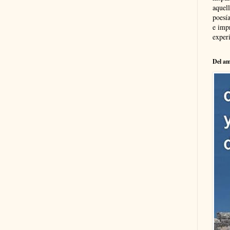
aquel
poesía
e imp
experi
Del am