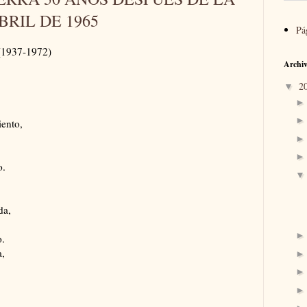
RIL DE 1965
Pá
1937-1972)
Archiv
2
▼
iento,
o.
da,
o.
a,