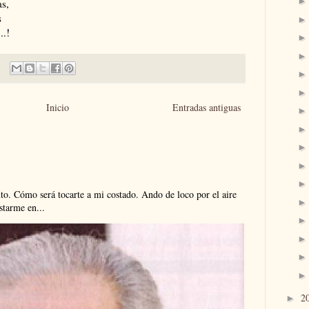
as,
s
..!
Inicio
Entradas antiguas
. Cómo será tocarte a mi costado. Ando de loco por el aire
tarme en...
2
►