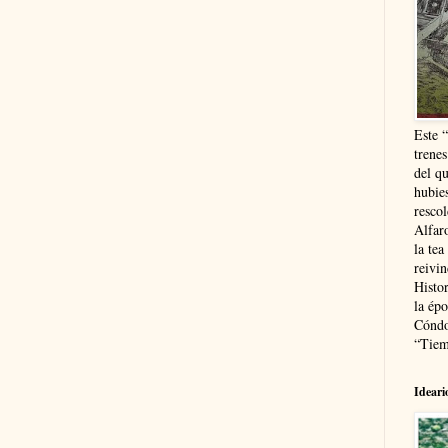
Este 
trenes
del q
hubie
resco
Alfaro
la tea
reivi
Histor
la épo
Cóndo
“Tiem
Ideari