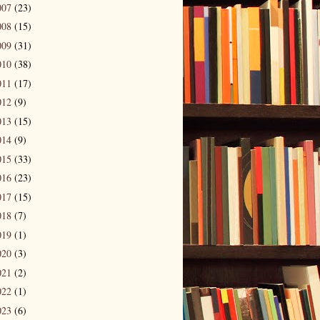
007
(23)
008
(15)
009
(31)
010
(38)
011
(17)
012
(9)
013
(15)
014
(9)
015
(33)
016
(23)
017
(15)
018
(7)
019
(1)
020
(3)
021
(2)
022
(1)
023
(6)