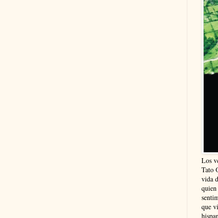
Los v
Tato 
vida 
quien
sentim
que vi
hispa