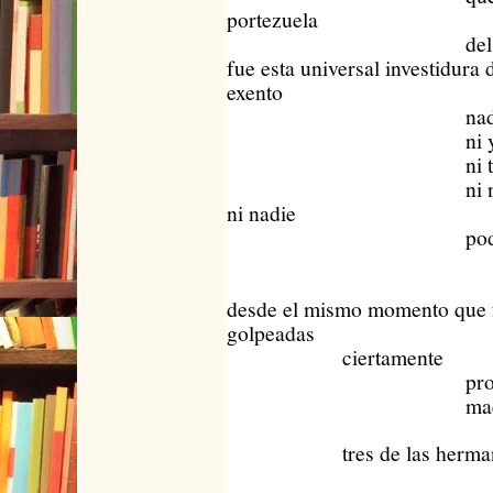
portezuela
del catafalc
fue esta universal investidura 
exento
nadie na
ni y
ni t
ni nosotros n
ni nadie
podridament
nad
desde el mismo momento que 
golpeadas
ciertamente
profesiona
maquinalm
tres de las hermanas