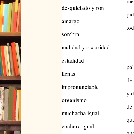
mente t
desquiciado y ron
pido todo ma
amargo
todo reduc
sombra
nadidad y oscuridad
estadidad
palabras men
llenas
de conten
impronunciable
y desecho
organismo
de cualqu
muchacha igual
que de cual
cochero igual
que el choqu