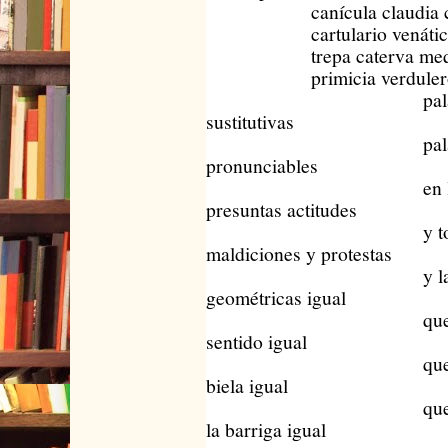
canícula claudia cla
cartulario venático 
trepa caterva meque
primicia verdulero p
palabras t
sustitutivas
palabr
pronunciables
en lugar
presuntas actitudes
y todas 
maldiciones y protestas
y las posic
geométricas igual
que la rotu
sentido igual
que la rotur
biela igual
que el desga
la barriga igual