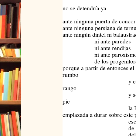
no se detendría ya
ante ninguna puerta de concor
ante ninguna persiana de tern
ante ningún dintel ni balaustr
ni ante paredes
ni ante rendijas
ni ante paroxism
de los progenitores i
porque a partir de entonces el
rumbo
y el senti
rango
y solo qued
pie
la Human
emplazada a durar sobre este 
escandal
de la inmen
del Unive