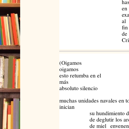
hasta lle
en pun
exactame
al
fin fin f
de la E
Cristia
(Oigamos
oigamos
esto retumba en el
más
absoluto silencio
muchas unidades navales en t
inician
su hundimiento de
de deglutir los archi
de miel envenena