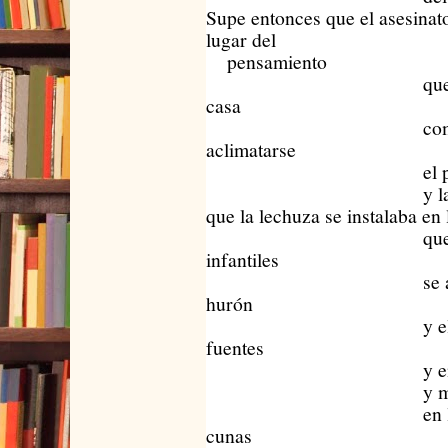
Supe entonces que el asesinat
lugar del
pensamiento
que en la lu
casa
comenzab
aclimatarse
el puerco c
y la araña 
que la lechuza se instalaba en 
que en los 
infantiles
se aposenta
hurón
y el tiburón
fuentes
y engranaje 
y muñón y m
en los copos
cunas