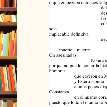
o que empezaba entonces la é
del bien y d
desnud
frente a fr
conminados
sola
implacable definitiva
decidida vi
muerte a muerte
Oh asesinadas
No era una 
porque no puedo contar la hist
hombres
que cayeron en Ma
y Estero Hondo
a unos pocos dispar
Constanza
en el mismo corazón 
puesto que todo el mundo sab