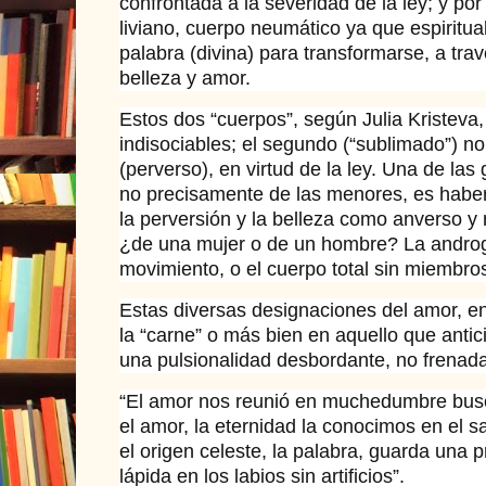
confrontada a la severidad de la ley; y por 
liviano, cuerpo neumático ya que espiritu
palabra (divina) para transformarse, a tra
belleza y amor.
Estos dos “cuerpos”, según Julia Kristeva
indisociables; el segundo (“sublimado”) no 
(perverso), en virtud de la ley. Una de las 
no precisamente de las menores, es haber
la perversión y la belleza como anverso y
¿de una mujer o de un hombre? La androg
movimiento, o el cuerpo total sin miembro
Estas diversas designaciones del amor, 
la “carne” o más bien en aquello que anti
una pulsionalidad desbordante, no frenada
“El amor nos reunió en muchedumbre bus
el amor, la eternidad la conocimos en el s
el origen celeste, la palabra, guarda una 
lápida en los labios sin artificios”.