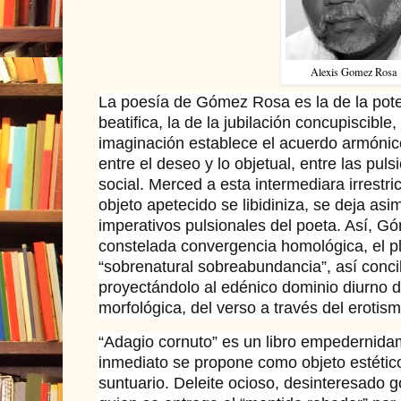
Alexis Gomez Rosa
La poesía de Gómez Rosa es la de la potenc
beatifica, la de la jubilación concupiscible,
imaginación establece el acuerdo armónico
entre el deseo y lo objetual, entre las puls
social. Merced a esta intermediara irrestric
objeto apetecido se libidiniza, se deja asi
imperativos pulsionales del poeta. Así, G
constelada convergencia homológica, el pl
“sobrenatural sobreabundancia”, así concili
proyectándolo al edénico dominio diurno de
morfológica, del verso a través del erotism
“Adagio cornuto” es un libro empedernida
inmediato se propone como objeto estético
suntuario. Deleite ocioso, desinteresado g