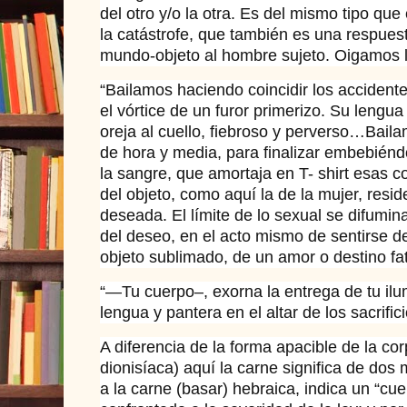
del otro y/o la otra. Es del mismo tipo que
la catástrofe, que también es una respuest
mundo-objeto al hombre sujeto. Oigamos l
“Bailamos haciendo coincidir los accident
el vórtice de un furor primerizo. Su lengua
oreja al cuello, fiebroso y perverso…Bail
de hora y media, para finalizar embebiénd
la sangre, que amortaja en T- shirt esas c
del objeto, como aquí la de la mujer, resi
deseada. El límite de lo sexual se difumina
del deseo, en el acto mismo de sentirse d
objeto sublimado, de un amor o destino fat
“—Tu cuerpo–, exorna la entrega de tu ilu
lengua y pantera en el altar de los sacrific
A diferencia de la forma apacible de la co
dionisíaca) aquí la carne significa de dos
a la carne (basar) hebraica, indica un “cue