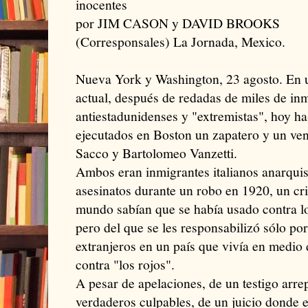
inocentes
por JIM CASON y DAVID BROOKS
(Corresponsales) La Jornada, Mexico.
Nueva York y Washington, 23 agosto. En un
actual, después de redadas de miles de in
antiestadunidenses y "extremistas", hoy h
ejecutados en Boston un zapatero y un ve
Sacco y Bartolomeo Vanzetti.
Ambos eran inmigrantes italianos anarqui
asesinatos durante un robo en 1920, un cr
mundo sabían que se había usado contra lo
pero del que se les responsabilizó sólo po
extranjeros en un país que vivía en medio 
contra "los rojos".
A pesar de apelaciones, de un testigo arre
verdaderos culpables, de un juicio donde el