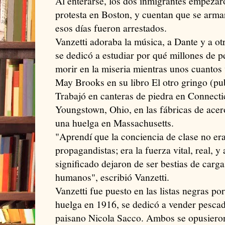
Al enterarse, los dos inmigrantes empezar
protesta en Boston, y cuentan que se arma
esos días fueron arrestados.
Vanzetti adoraba la música, a Dante y a otr
se dedicó a estudiar por qué millones de p
morir en la miseria mientras unos cuantos 
May Brooks en su libro El otro gringo (pu
Trabajó en canteras de piedra en Connect
Youngstown, Ohio, en las fábricas de acer
una huelga en Massachusetts.
"Aprendí que la conciencia de clase no era
propagandistas; era la fuerza vital, real, y
significado dejaron de ser bestias de carga
humanos", escribió Vanzetti.
Vanzetti fue puesto en las listas negras po
huelga en 1916, se dedicó a vender pescad
paisano Nicola Sacco. Ambos se opusieron