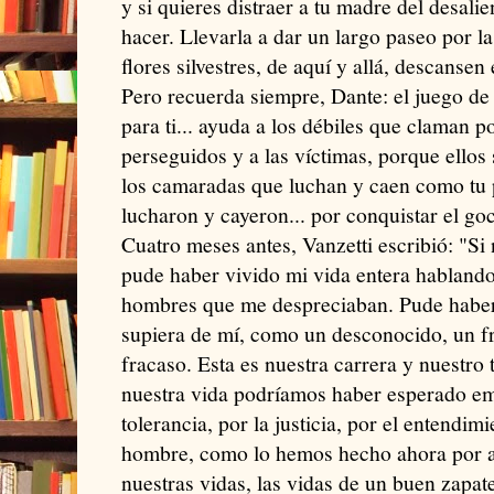
y si quieres distraer a tu madre del desalie
hacer. Llevarla a dar un largo paseo por l
flores silvestres, de aquí y allá, descansen
Pero recuerda siempre, Dante: el juego de l
para ti... ayuda a los débiles que claman p
perseguidos y a las víctimas, porque ellos
los camaradas que luchan y caen como tu
lucharon y cayeron... por conquistar el goc
Cuatro meses antes, Vanzetti escribió: "Si 
pude haber vivido mi vida entera hablando
hombres que me despreciaban. Pude haber
supiera de mí, como un desconocido, un 
fracaso. Esta es nuestra carrera y nuestro
nuestra vida podríamos haber esperado emp
tolerancia, por la justicia, por el entendim
hombre, como lo hemos hecho ahora por ac
nuestras vidas, las vidas de un buen zapa