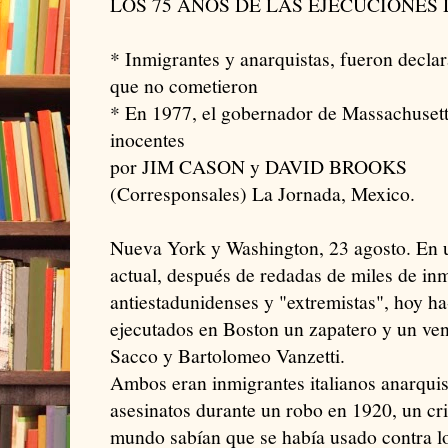
LOS 75 AÑOS DE LAS EJECUCIONES
* Inmigrantes y anarquistas, fueron decla
que no cometieron
* En 1977, el gobernador de Massachuset
inocentes
por JIM CASON y DAVID BROOKS
(Corresponsales) La Jornada, Mexico.
Nueva York y Washington, 23 agosto. En un
actual, después de redadas de miles de in
antiestadunidenses y "extremistas", hoy h
ejecutados en Boston un zapatero y un ve
Sacco y Bartolomeo Vanzetti.
Ambos eran inmigrantes italianos anarqui
asesinatos durante un robo en 1920, un cr
mundo sabían que se había usado contra lo