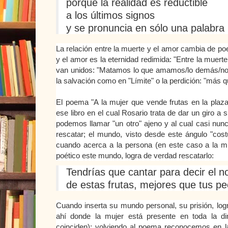
porque la realidad es reductible
a los últimos signos
y se pronuncia en sólo una palabra
La relación entre la muerte y el amor cambia de p
y el amor es la eternidad redimida: "Entre la muerte
van unidos: "Matamos lo que amamos/lo demás/no 
la salvación como en "Límite" o la perdición: "más q
El poema "A la mujer que vende frutas en la plaz
ese libro en el cual Rosario trata de dar un giro a
podemos llamar "un otro" ajeno y al cual casi nu
rescatar; el mundo, visto desde este ángulo "cost
cuando acerca a la persona (en este caso a la muj
poético este mundo, logra de verdad rescatarlo:
Tendrías que cantar para decir el 
de estas frutas, mejores que tus p
Cuando inserta su mundo personal, su prisión, lo
ahí donde la mujer está presente en toda la d
coinciden); volviendo al poema reconocemos en la 