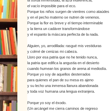
la sorda inmensidad, la azul indiferencia,
el vacío imposible para el eco.
Porque los niños surgen de vientres como ataúdes
y en el pecho materno se nutren de venenos.
Porque la flor es breve y el tiempo interminable
y la tierra un cadáver transformándose
y el espanto la máscara perfecta de la nada.
Alguien, yo, arrodillada: rasgué mis vestiduras
y colmé de cenizas mi cabeza.
Lloro por esa patria que no he tenido nunca,
la patria que edifica la angustia en el desierto
cuando humean los granos de arena al mediodía.
Porque yo soy de aquellos desterrados
para quienes el pan de su mesa es ajeno
y su lecho una inmensa llanura abandonada
y toda voz humana una lengua extranjera.
Porque yo soy el éxodo.
(Un arcángel me cierra caminos de regreso