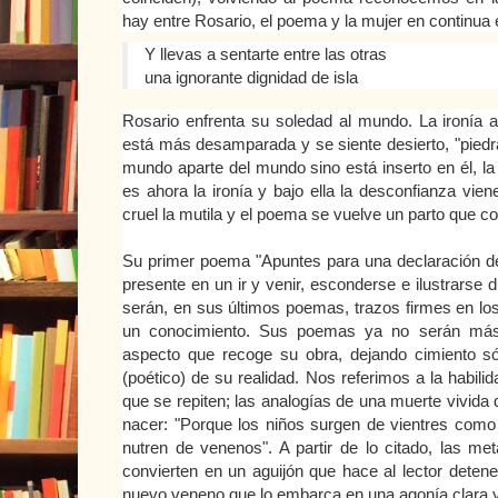
hay entre Rosario, el poema y la mujer en continua e
Y llevas a sentarte entre las otras
una ignorante dignidad de isla
Rosario enfrenta su soledad al mundo. La ironía 
está más desamparada y se siente desierto, "piedr
mundo aparte del mundo sino está inserto en él, la r
es ahora la ironía y bajo ella la desconfianza vi
cruel la mutila y el poema se vuelve un parto que 
Su primer poema "Apuntes para una declaración de
presente en un ir y venir, esconderse e ilustrarse
serán, en sus últimos poemas, trazos firmes en lo
un conocimiento. Sus poemas ya no serán más 
aspecto que recoge su obra, dejando cimiento sóli
(poético) de su realidad. Nos referimos a la habil
que se repiten; las analogías de una muerte vivida
nacer: "Porque los niños surgen de vientres como
nutren de venenos". A partir de lo citado, las m
convierten en un aguijón que hace al lector deten
nuevo veneno que lo embarca en una agonía clara y