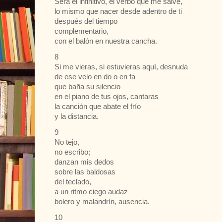
Será el infinitivo, el verbo que me salve,
lo mismo que nacer desde adentro de ti
después del tiempo
complementario,
con el balón en nuestra cancha.
8
Si me vieras, si estuvieras aquí, desnuda
de ese velo en do o en fa
que baña su silencio
en el piano de tus ojos, cantaras
la canción que abate el frío
y la distancia.
9
No tejo,
no escribo;
danzan mis dedos
sobre las baldosas
del teclado,
a un ritmo ciego audaz
bolero y malandrín, ausencia.
10