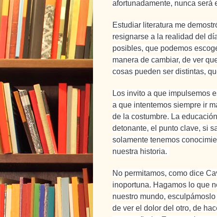
afortunadamente, nunca será 
Estudiar literatura me demostr
resignarse a la realidad del d
posibles, que podemos escoger
manera de cambiar, de ver que
cosas pueden ser distintas, qu
Los invito a que impulsemos es
a que intentemos siempre ir má
de la costumbre.
La educación
detonante, el punto clave, si
solamente tenemos conocimient
nuestra historia.
No permitamos, como dice Cava
inoportuna. Hagamos lo que 
nuestro mundo, esculpámoslo 
de ver el dolor del otro, de ha