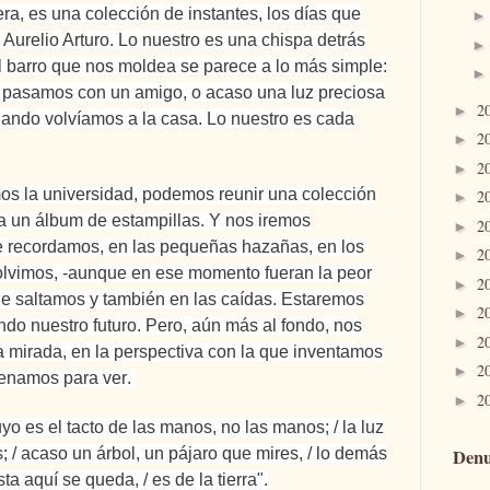
era, es una colección de instantes, los días que
a Aurelio Arturo. Lo nuestro es una chispa detrás
 barro que nos moldea se parece a lo más simple:
ue pasamos con un amigo, o acaso una luz preciosa
2
►
ando volvíamos a la casa. Lo nuestro es cada
2
►
2
►
os la universidad, podemos reunir una colección
2
►
a un álbum de estampillas. Y nos iremos
2
►
 recordamos, en las pequeñas hazañas, en los
2
►
olvimos, -aunque en ese momento fueran la peor
2
►
ue saltamos y también en las caídas.
Estaremos
2
►
ndo nuestro futuro
. Pero, aún más al fondo,
nos
2
►
 mirada, en la perspectiva con la que inventamos
2
►
renamos para ver
.
2
►
o es el tacto de las manos, no las manos; / la luz
s; / acaso un árbol, un pájaro que mires, / lo demás
Denu
sta aquí se queda, / es de la tierra".