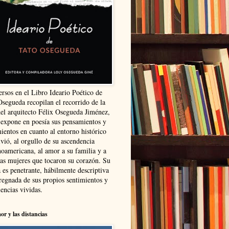
ersos en el Libro Ideario Poético de
Osegueda recopilan el recorrido de la
del arquitecto Félix Osegueda Jiménez,
 expone en poesía sus pensamientos y
ientos en cuanto al entorno histórico
vió, al orgullo de su ascendencia
noamericana, al amor a su familia y a
las mujeres que tocaron su corazón. Su
 es penetrante, hábilmente descriptiva
regnada de sus propios sentimientos y
encias vividas.
or y las distancias