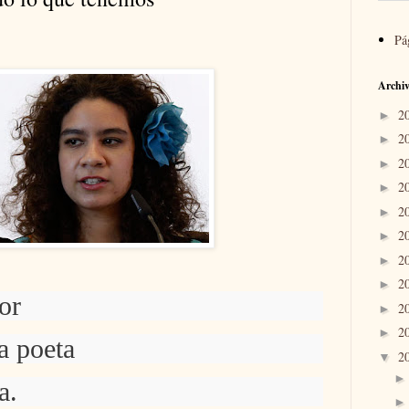
Pá
Archiv
2
►
2
►
2
►
2
►
2
►
2
►
2
►
2
►
mor
2
►
2
►
la poeta
2
▼
a.