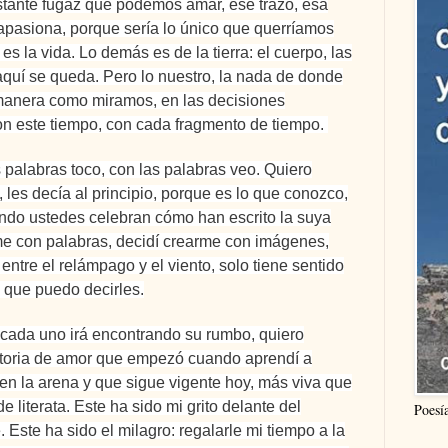
nstante fugaz que podemos amar, ese trazo, esa
pasiona, porque sería lo único que querríamos
es la vida. Lo demás es de la tierra: el cuerpo, las
 aquí se queda. Pero lo nuestro, la nada de donde
 manera como miramos, en las decisiones
 este tiempo, con cada fragmento de tiempo.
s palabras toco, con las palabras veo. Quiero
a, les decía al principio, porque es lo que conozco,
ndo ustedes celebran cómo han escrito la suya
me con palabras, decidí crearme con imágenes,
 entre el relámpago y el viento, solo tiene sentido
o que puedo decirles.
cada uno irá encontrando su rumbo, quiero
storia de amor que empezó cuando aprendí a
 en la arena y que sigue vigente hoy, más viva que
e literata.
Este ha sido mi grito delante del
Poesí
 Este ha sido el milagro: regalarle mi tiempo a la