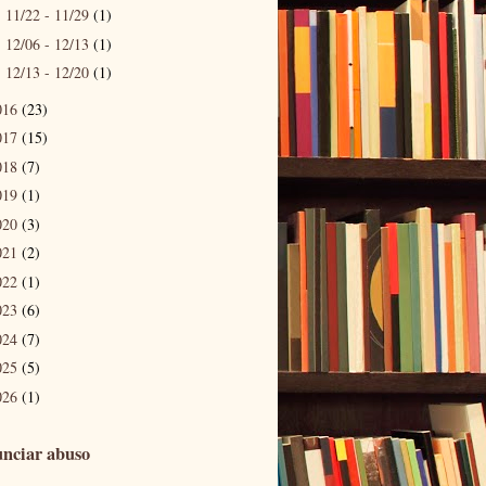
11/22 - 11/29
(1)
►
12/06 - 12/13
(1)
►
12/13 - 12/20
(1)
►
016
(23)
017
(15)
018
(7)
019
(1)
020
(3)
021
(2)
022
(1)
023
(6)
024
(7)
025
(5)
026
(1)
nciar abuso