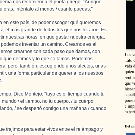
oema nos recomienda el poeta griego: "Aunque
uieras, inténtalo al menos / cuanto puedas."
a en este país, de
poder escoger qué queremos
vez, el más grande de todos los que nos tocaron. Es
rtir nuestras horas, en qué gastar nuestra energía,
Y podemos inventar un camino. Crearnos es el
 Podemos crearnos con cada paso que damos, con
Los v
o que decimos y lo que callamos. Podemos
Tato 
vida 
ra, pero, también, escogiendo unos afectos, unas
quien
r, una forma particular de querer a los nuestros.
sentim
o.
que vi
hispa
tiempo. Dice Montejo: "tuyo es el tiempo cuando tu
aquel
poesía
 mundo / el tiempo, no tu cuerpo, / tu cuerpo
e imp
soñando, / se despertó contigo una mañana / cuando
experi
Del am
e trajimos para estar vivos entre el relámpago y