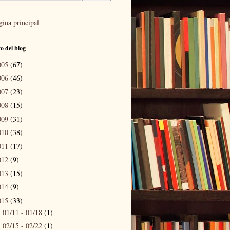
gina principal
o del blog
005
(67)
006
(46)
007
(23)
008
(15)
009
(31)
010
(38)
011
(17)
012
(9)
013
(15)
014
(9)
015
(33)
01/11 - 01/18
(1)
►
02/15 - 02/22
(1)
►