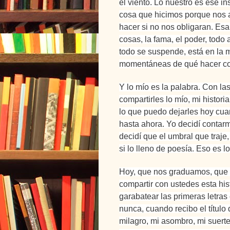
el viento. Lo nuestro es ese i
cosa que hicimos porque nos a
hacer si no nos obligaran. Esa 
cosas, la fama, el poder, todo
todo se suspende, está en la
momentáneas de qué hacer con
Y lo mío es la palabra. Con la
compartirles lo mío, mi histori
lo que puedo dejarles hoy cua
hasta ahora. Yo decidí contar
decidí que el umbral que traje,
si lo lleno de poesía. Eso es l
Hoy, que nos graduamos, que 
compartir con ustedes esta hi
garabatear las primeras letras
nunca, cuando recibo el título d
milagro, mi asombro, mi suerte.