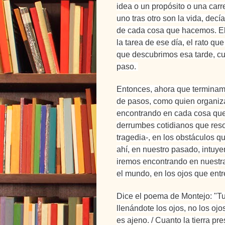
idea o un propósito o una carr
uno tras otro son la vida, decí
de cada cosa que hacemos. El
la tarea de ese día, el rato q
que descubrimos esa tarde, cu
paso.
Entonces, ahora que terminam
de pasos, como quien organiz
encontrando en cada cosa que
derrumbes cotidianos que res
tragedia-, en los obstáculos q
ahí, en nuestro pasado, intuye
iremos encontrando en nuestra
el mundo, en los ojos que ent
Dice el poema de Montejo: "Tuy
llenándote los ojos, no los ojo
es ajeno. / Cuanto la tierra pre