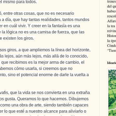
trenes
el mismo para todos.
del q
hubie
ó, entre otras cosas, que no es necesario
resco
ía a día, que hay tantas realidades, tantos mundos
Alfaro
la tea
 en cuál vivir
. Y creer en la fantasía es una
reivi
 la lógica no es una camisa de fuerza, que las
Histor
e existen los giros.
la épo
Cóndo
os giros, a que ampliemos la línea del horizonte,
“Tiem
s lejos, aún más lejos, más allá de lo conocido,
 que recibimos es la mejor arma de cambio
, el
Ideari
 sabemos cómo usarla, si creemos que no
o, sino el potencial enorme de darle la vuelta a
fis, que la vida se nos convierta en una extraña
nos gusta. Queramos lo que hacemos. Dibujemos
como una obra de arte, siendo también capaces
cer lo que esté a nuestro alcance para aliviarlo o