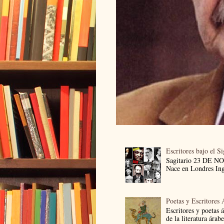
Escritores bajo el S
Sagitario 23 DE 
Nace en Londres Ingl
Poetas y Escritores 
Escritores y poetas 
de la literatura árab