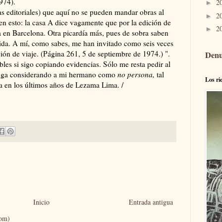
974).
2
►
as editoriales) que aquí no se pueden mandar obras al
2
►
 en esto: la casa A dice vagamente que por la edición de
2
►
 en Barcelona. Otra picardía más, pues de sobra saben
alida. A mí, como sabes, me han invitado como seis veces
ión de viaje. (Página 261, 5 de septiembre de 1974.) ".
Denu
ables si sigo copiando evidencias. Sólo me resta pedir al
 siga considerando a mi hermano como
no persona,
tal
Los ri
ta en los últimos años de Lezama Lima. /
Inicio
Entrada antigua
tom)