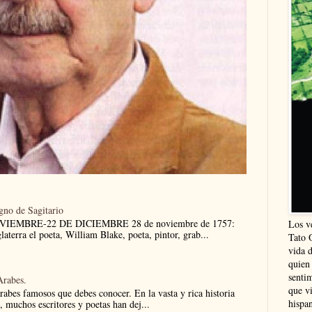
igno de Sagitario
NOVIEMBRE-22 DE DICIEMBRE 28 de noviembre de 1757:
Los v
aterra el poeta, William Blake, poeta, pintor, grab...
Tato 
vida 
quien
sentim
Arabes.
que vi
árabes famosos que debes conocer. En la vasta y rica historia
hispa
e, muchos escritores y poetas han dej...