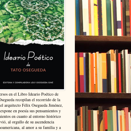
ersos en el Libro Ideario Poético de
Osegueda recopilan el recorrido de la
del arquitecto Félix Osegueda Jiménez,
 expone en poesía sus pensamientos y
ientos en cuanto al entorno histórico
vió, al orgullo de su ascendencia
noamericana, al amor a su familia y a