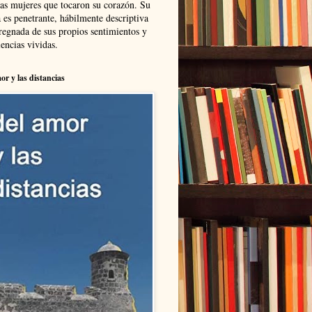
las mujeres que tocaron su corazón. Su
 es penetrante, hábilmente descriptiva
regnada de sus propios sentimientos y
encias vividas.
or y las distancias