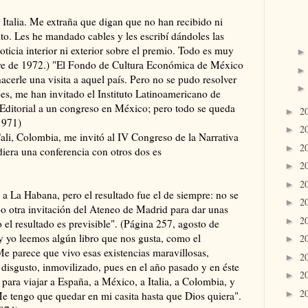
e Italia. Me extraña que digan que no han recibido ni
to. Les he mandado cables y les escribí dándoles las
oticia interior ni exterior sobre el premio. Todo es muy
bre de 1972.) "El Fondo de Cultura Económica de México
acerle una visita a aquel país. Pero no se pudo resolver
bes, me han invitado el Instituto Latinoamericano de
a Editorial a un congreso en México; pero todo se queda
2
►
 1971)
2
►
ali, Colombia, me invitó al IV Congreso de la Narrativa
2
►
iera una conferencia con otros dos es
2
►
2
►
, a La Habana, pero el resultado fue el de siempre: no se
2
►
bo otra invitación del Ateneo de Madrid para dar unas
2
►
 el resultado es previsible". (Página 257, agosto de
y yo leemos algún libro que nos gusta, como el
2
►
e parece que vivo esas existencias maravillosas,
2
►
isgusto, inmovilizado, pues en el año pasado y en éste
2
►
 para viajar a España, a México, a Italia, a Colombia, y
2
►
e tengo que quedar en mi casita hasta que Dios quiera".