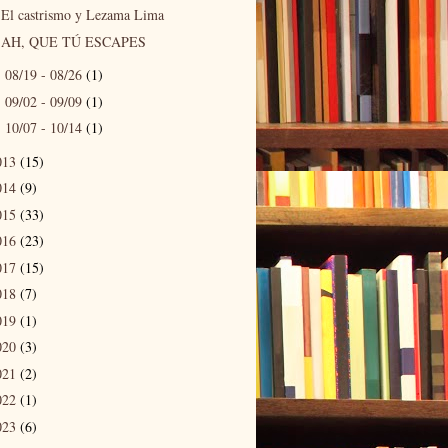
El castrismo y Lezama Lima
AH, QUE TÚ ESCAPES
08/19 - 08/26
(1)
►
09/02 - 09/09
(1)
►
10/07 - 10/14
(1)
►
013
(15)
014
(9)
015
(33)
016
(23)
017
(15)
018
(7)
019
(1)
020
(3)
021
(2)
022
(1)
023
(6)