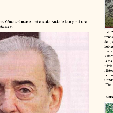
. Cómo será tocarte a mi costado. Ando de loco por el aire
tarme en...
Este 
trenes
del q
hubie
resco
Alfaro
la tea
reivi
Histor
la épo
Cóndo
“Tiem
Ideari