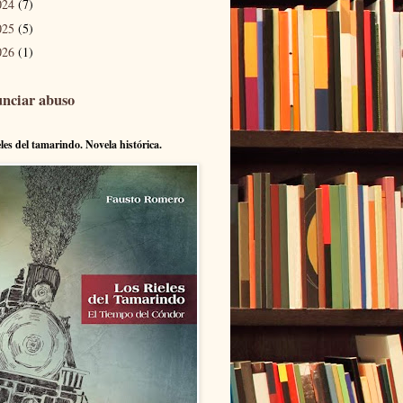
024
(7)
025
(5)
026
(1)
nciar abuso
eles del tamarindo. Novela histórica.