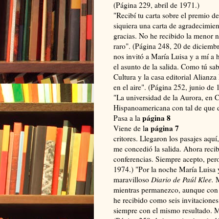
(Página 229, abril de 1971.)
"Recibí tu carta sobre el premio d
siquiera una carta de agradecimien
gracias. No he recibido la menor n
raro". (Página 248, 20 de diciem
nos invitó a María Luisa y a mí a h
el asunto de la salida. Como tú sa
Cultura y la casa editorial Alianz
en el aire". (Página 252, junio de
"La universidad de la Aurora, en C
Hispanoamericana con tal de que d
página 8
Pasa a la
a página 7
Viene de l
critores. Llegaron los pasajes aquí
me concedió la salida. Ahora reci
conferencias. Siempre acepto, pero
1974.) "Por la noche María Luisa 
maravilloso
Diario de Paúl Klee.
M
mientras permanezco, aunque con d
he recibido como seis invitaciones
siempre con el mismo resultado. M