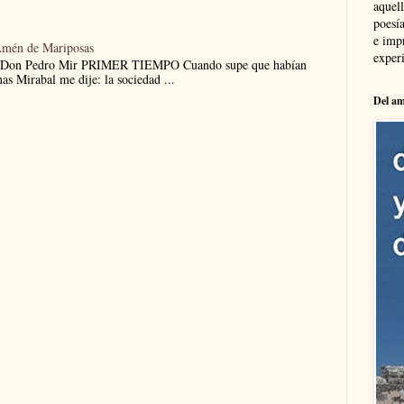
aquel
poesía
e imp
Amén de Mariposas
experi
 Don Pedro Mir PRIMER TIEMPO Cuando supe que habían
nas Mirabal me dije: la sociedad ...
Del am