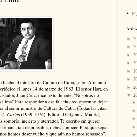
Pá
Archiv
2
►
2
►
2
►
2
►
2
►
2
►
ta hecha al ministro de Cultura de Cuba, señor Armando
2
►
periódico el lunes 14 de marzo de 1983. El señor Hart, en
vistador, Juan Cruz, dice textualmente: "Nosotros no
2
▼
Lima".Para responder a esa falacia creo oportuno dejar
 al señor ministro de Cultura de Cuba. (Todas las citas
osé.
Carta
s (1939-1976). Editorial Orígenes. Madrid,
 sombrío, incierto y aterrador. Te escribo sin querer
i hermana, tan responsable, debes conocer. Para que sepas
ue nos hemos desenvuelto y que aún no hemos rebasado".