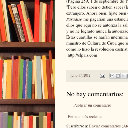
(Página 259, 1 de septiembre de 1
"Pero ellos saben o deben saber (l
extranjero. Ahora bien, fíjate bien
Paradiso
me pagarían una estancia
ellos que aquí no se autoriza la s
y no he logrado nunca la autorizac
Estas cuartillas se harían intermin
ministro de Cultura de Cuba que
como lo hizo la revolución castris
http://elpais.com
-
julio 17, 2012
No hay comentarios:
Publicar un comentario
Entrada más reciente
Suscribirse a:
Enviar comentarios (A