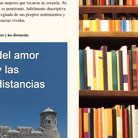
las mujeres que tocaron su corazón. Su
 es penetrante, hábilmente descriptiva
regnada de sus propios sentimientos y
encias vividas.
or y las distancias