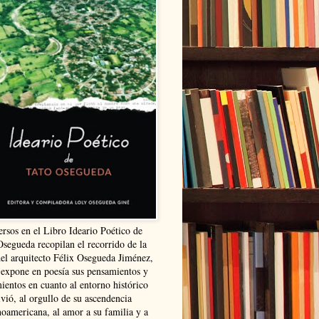
ersos en el Libro Ideario Poético de
Osegueda recopilan el recorrido de la
del arquitecto Félix Osegueda Jiménez,
 expone en poesía sus pensamientos y
ientos en cuanto al entorno histórico
vió, al orgullo de su ascendencia
noamericana, al amor a su familia y a