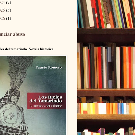
024
(7)
025
(5)
026
(1)
nciar abuso
eles del tamarindo. Novela histórica.