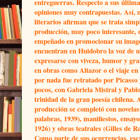
entreguerras. Respecto a sus última
opiniones muy contrapuestas. Así, m
literarios afirman que se trata sim
producción, muy poco interesante, 
empeñado en promocionar su imagen
encuentran en Huidobro la voz de u
expresarse con viveza, humor y gran
en obras como Altazor o el viaje en
por nada fue retratado por Picasso
pocos, con Gabriela Mistral y Pablo
trinidad de la gran poesía chilena
producción se completó con novelas 
palabras, 1939), manifiestos, ensayo
1926) y obras teatrales (Gilles de Ra
Como parte de sus ocurrencias, escri