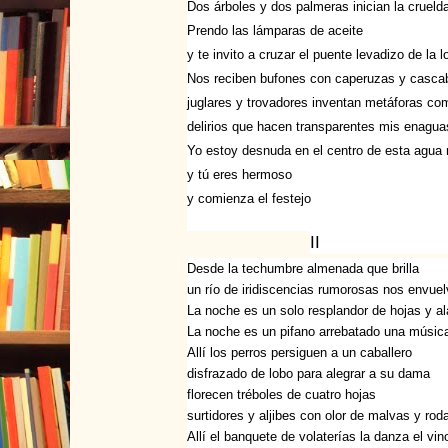
Dos árboles y dos palmeras inician la crueld
Prendo las lámparas de aceite
y te invito a cruzar el puente levadizo de la l
Nos reciben bufones con caperuzas y casca
juglares y trovadores inventan metáforas co
delirios que hacen transparentes mis enagua
Yo estoy desnuda en el centro de esta agua 
y tú eres hermoso
y comienza el festejo
II
Desde la techumbre almenada que brilla
un río de iridiscencias rumorosas nos envuel
La noche es un solo resplandor de hojas y a
La noche es un pifano arrebatado una músic
Allí los perros persiguen a un caballero
disfrazado de lobo para alegrar a su dama
florecen tréboles de cuatro hojas
surtidores y aljibes con olor de malvas y rod
Allí el banquete de volaterías la danza el v