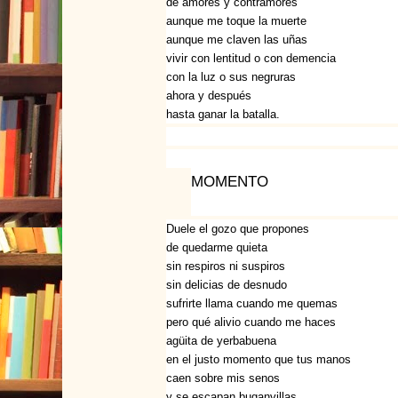
de amores y contramores
aunque me toque la muerte
aunque me claven las uñas
vivir con lentitud o con demencia
con la luz o sus negruras
ahora y después
hasta ganar la batalla.
MOMENTO
Duele el gozo que propones
de quedarme quieta
sin respiros ni suspiros
sin delicias de desnudo
sufrirte llama cuando me quemas
pero qué alivio cuando me haces
agüita de yerbabuena
en el justo momento que tus manos
caen sobre mis senos
y se escapan buganvillas