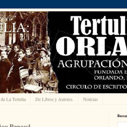
LIA:
 de La Tertulia
De Libros y Autores.
Noticias
Buscar
Viau Renaud