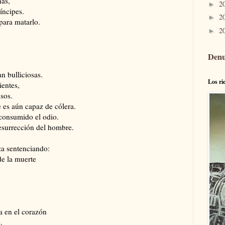
nas,
2
►
íncipes.
2
►
para matarlo.
2
►
Denu
an bulliciosas.
Los ri
ientes,
sos.
 es aún capaz de cólera.
 consumido el odio.
resurrección del hombre.
za sentenciando:
de la muerte
ra en el corazón
.