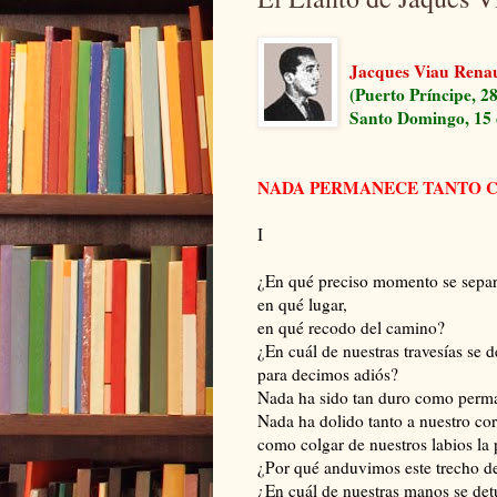
Jacques Viau Rena
(Puerto Príncipe, 28
Santo Domingo, 15 
NADA PERMANECE TANTO 
I
¿En qué preciso momento se separo
en qué lugar,
en qué recodo del camino?
¿En cuál de nuestras travesías se 
para decimos adiós?
Nada ha sido tan duro como perman
Nada ha dolido tanto a nuestro co
como colgar de nuestros labios la
¿Por qué anduvimos este trecho de
¿En cuál de nuestras manos se det