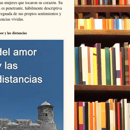
las mujeres que tocaron su corazón. Su
 es penetrante, hábilmente descriptiva
regnada de sus propios sentimientos y
encias vividas.
or y las distancias