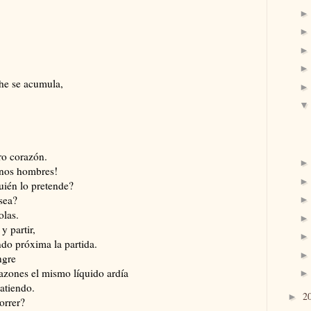
che se acumula,
ro corazón.
unos hombres!
uién lo pretende?
sea?
olas.
y partir,
ndo próxima la partida.
ngre
azones el mismo líquido ardía
atiendo.
2
►
orrer?