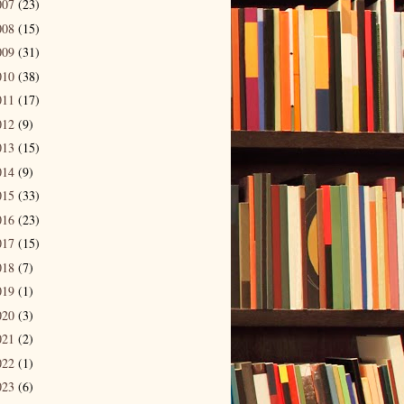
007
(23)
008
(15)
009
(31)
010
(38)
011
(17)
012
(9)
013
(15)
014
(9)
015
(33)
016
(23)
017
(15)
018
(7)
019
(1)
020
(3)
021
(2)
022
(1)
023
(6)