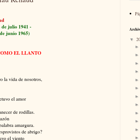
Pá
ud
 de julio 1941 -
Archiv
de junio 1965)
2
▼
COMO EL LLANTO
 la vida de nosotros,
detuvo el amor
ecer de rodillas.
razón
 palabra amargura.
sprovistos de abrigo?
uvo el viento