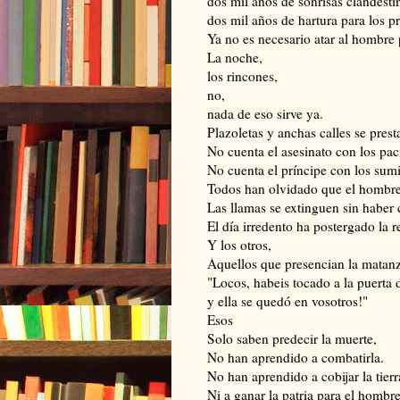
dos mil años de sonrisas clandesti
dos mil años de hartura para los pr
Ya no es necesario atar al hombre 
La noche,
los rincones,
no,
nada de eso sirve ya.
Plazoletas y anchas calles se prest
No cuenta el asesinato con los pac
No cuenta el príncipe con los sumi
Todos han olvidado que el hombre
Las llamas se extinguen sin haber
El día irredento ha postergado la 
Y los otros,
Aquellos que presencian la matan
"Locos, habeis tocado a la puerta 
y ella se quedó en vosotros!"
Esos
Solo saben predecir la muerte,
No han aprendido a combatirla.
No han aprendido a cobijar la tier
Ni a ganar la patria para el hombre