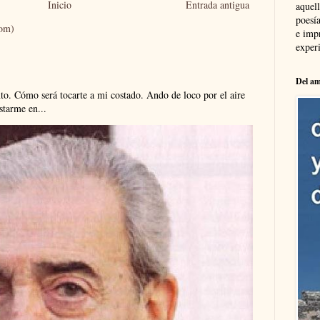
Inicio
Entrada antigua
aquel
poesía
tom)
e imp
experi
Del am
. Cómo será tocarte a mi costado. Ando de loco por el aire
tarme en...