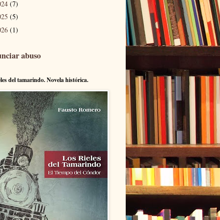
024
(7)
025
(5)
026
(1)
nciar abuso
eles del tamarindo. Novela histórica.