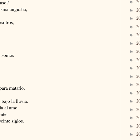
2
►
paso?
isma angustia,
2
►
2
►
sotros,
2
►
2
►
2
►
2
►
e somos
2
►
2
►
2
►
2
►
para matarlo.
2
►
bajo la lluvia.
2
►
ia al amo.
2
►
ente-
2
►
einte siglos.
2
►
,
2
►