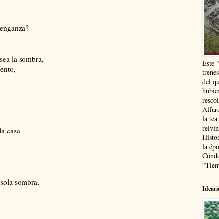
 venganza?
sea la sombra,
Este 
mento,
trenes
del q
hubie
resco
Alfaro
la tea
reivi
la casa
Histor
la épo
Cóndo
“Tiem
 sola sombra,
Ideari