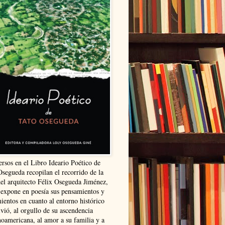
ersos en el Libro Ideario Poético de
Osegueda recopilan el recorrido de la
del arquitecto Félix Osegueda Jiménez,
 expone en poesía sus pensamientos y
ientos en cuanto al entorno histórico
vió, al orgullo de su ascendencia
noamericana, al amor a su familia y a