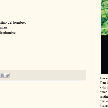
stino del hombre,
misos,
odredumbre.
Los v
Tato 
vida 
quien
sentim
que vi
hispa