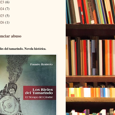
023
(6)
024
(7)
025
(5)
026
(1)
nciar abuso
eles del tamarindo. Novela histórica.