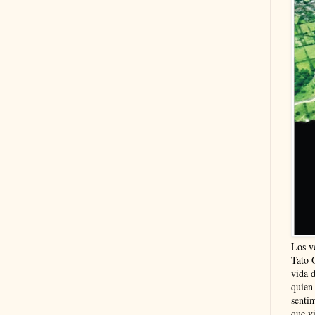
Los v
Tato 
vida 
quien
sentim
que vi