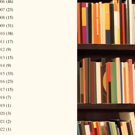
006
(46)
007
(23)
008
(15)
009
(31)
010
(38)
011
(17)
012
(9)
013
(15)
014
(9)
015
(33)
016
(23)
017
(15)
018
(7)
019
(1)
020
(3)
021
(2)
022
(1)