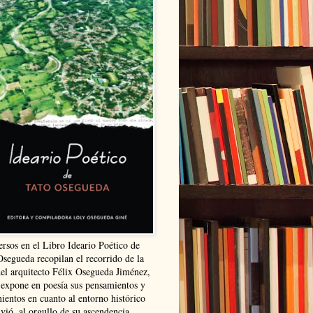
ersos en el Libro Ideario Poético de
Osegueda recopilan el recorrido de la
del arquitecto Félix Osegueda Jiménez,
 expone en poesía sus pensamientos y
ientos en cuanto al entorno histórico
vió, al orgullo de su ascendencia