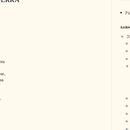
Pá
Archiv
2
▼
era
se,
sa
,