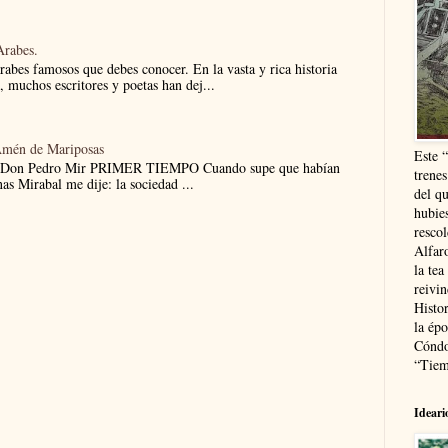
Arabes.
árabes famosos que debes conocer. En la vasta y rica historia
e, muchos escritores y poetas han dej...
Amén de Mariposas
Este 
 Don Pedro Mir PRIMER TIEMPO Cuando supe que habían
trenes
nas Mirabal me dije: la sociedad ...
del q
hubie
resco
Alfaro
la tea
reivi
Histor
la épo
Cóndo
“Tiem
Ideari