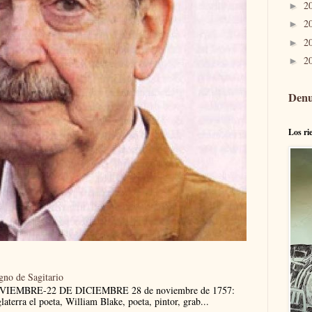
2
►
2
►
2
►
2
►
Denu
Los ri
igno de Sagitario
NOVIEMBRE-22 DE DICIEMBRE 28 de noviembre de 1757:
aterra el poeta, William Blake, poeta, pintor, grab...