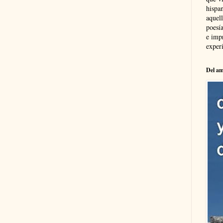
hispa
aquel
poesía
e imp
experi
Del am