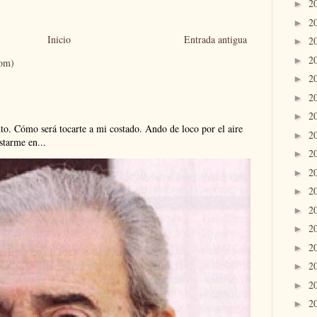
2
►
2
►
Inicio
Entrada antigua
2
►
2
►
tom)
2
►
2
►
2
►
. Cómo será tocarte a mi costado. Ando de loco por el aire
2
►
tarme en...
2
►
2
►
2
►
2
►
2
►
2
►
2
►
2
►
2
►